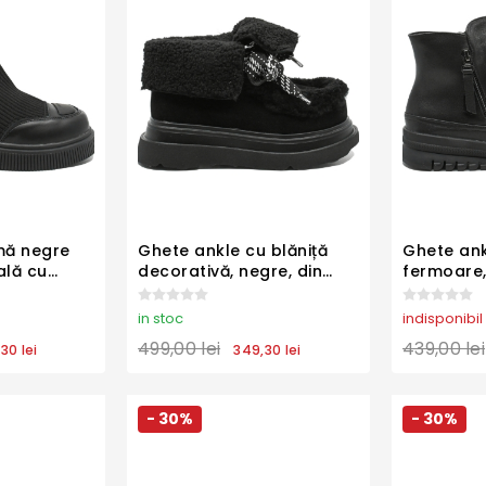
mă negre
Ghete ankle cu blăniță
Ghete ank
ală cu
decorativă, negre, din
fermoare,
FLG7199
piele întoarsă FLGM821
naturală 
in stoc
indisponibil
499,00 lei
439,00 lei
30 lei
349,30 lei
- 30%
- 30%