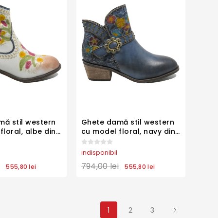
ă stil western
Ghete damă stil western
loral, albe din
cu model floral, navy din
urală FLGZM766-
piele naturală FLGZM766-
50
indisponibil
794,00 lei
555,80 lei
555,80 lei
1
2
3