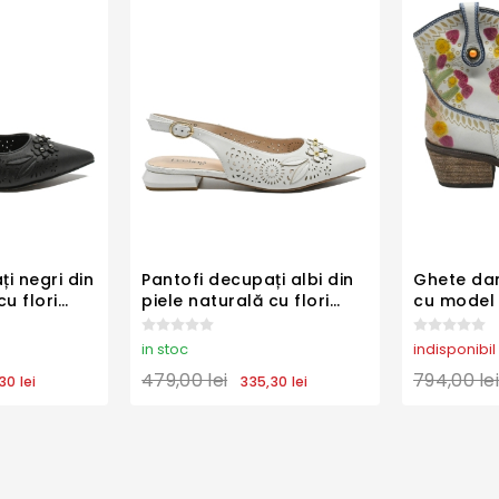
i negri din
Pantofi decupați albi din
Ghete dam
cu flori
piele naturală cu flori
cu model f
5-034
aplicate FLG25-034
piele nat
41
in stoc
indisponibil
479,00 lei
794,00 lei
30 lei
335,30 lei