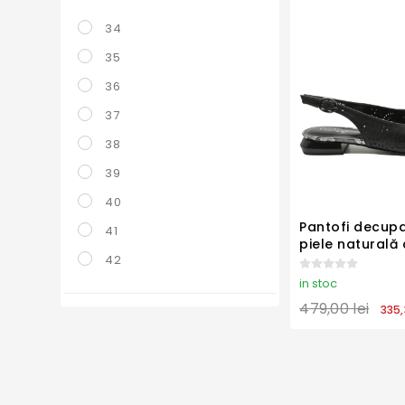
34
35
36
37
38
39
40
Pantofi decupaț
41
piele naturală 
42
aplicate FLG2
in stoc
479,00 lei
335,