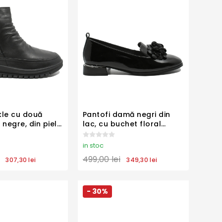
le cu două
Pantofi damă negri din
 negre, din piele
lac, cu buchet floral
FLG1066
FLG3426
in stoc
499,00 lei
307,30 lei
349,30 lei
- 30%