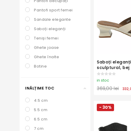
Pantofi decupați
Pantofi sport femei
Sandale elegante
Saboți eleganți
Teniși femei
Ghete joase
Ghete înalte
Saboți eleganți
Botine
sculptural, bej
FLG31080
Cizme
in stoc
369,00 lei
INĂLȚIME TOC
332,
4.5 cm
- 30%
5.5 cm
6.5 cm
7 cm