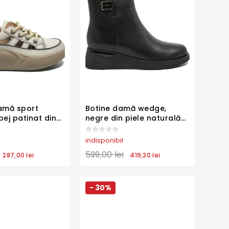
amă sport
Botine damă wedge,
bej patinat din
negre din piele naturală
urală FLG68883
FLGH1102
indisponibil
599,00 lei
287,00 lei
419,30 lei
- 30%