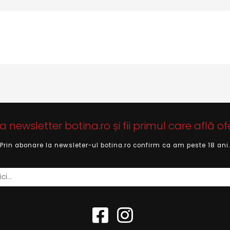
newsletter botina.ro și fii primul care află of
Prin abonare la newsleter-ul botina.ro confirm ca am peste 18 ani.