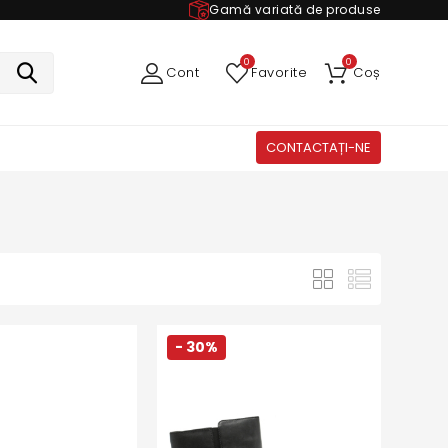
Gamă variată de produse
0
0
Cont
Favorite
Coș
CONTACTAȚI-NE
- 30%