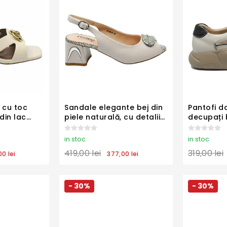
 cu toc
Sandale elegante bej din
Pantofi d
 din lac
piele naturală, cu detalii
decupați 
accent FLG502
piele nat
in stoc
in stoc
419,00 lei
319,00 lei
00 lei
377,00 lei
- 30%
- 30%