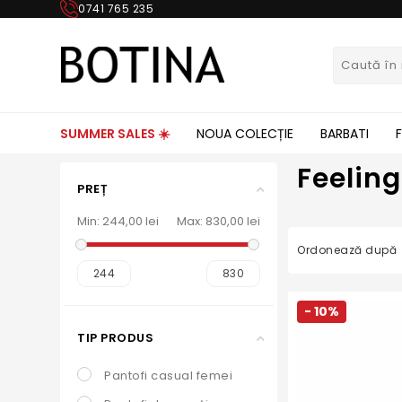
0741 765 235
SUMMER SALES ☀️
NOUA COLECȚIE
BARBATI
Feeling
PREȚ
Min:
244,00 lei
Max:
830,00 lei
Ordonează după
244
830
- 10%
TIP PRODUS
Pantofi casual femei