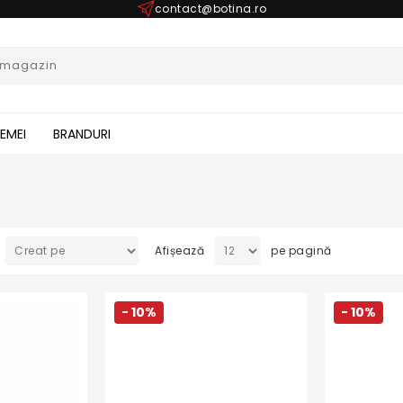
contact@botina.ro
FEMEI
BRANDURI
Afișează
pe pagină
- 10%
- 10%