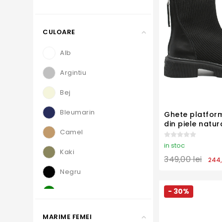
CULOARE
Alb
Argintiu
Bej
Bleumarin
Ghete platfor
din piele natur
Camel
carâmb textil 
in stoc
Kaki
349,00 lei
244,
Negru
- 30%
Verde
Turcoaz
MARIME FEMEI