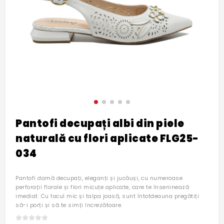
Pantofi decupați albi din piele
naturală cu flori aplicate FLG25-
034
Pantofi damă decupați, eleganți și jucăuși, cu numeroase
perforații florale și flori micuțe aplicate, care te înseninează
imediat. Cu tocul mic și talpa joasă, sunt întotdeauna pregătiți
să-i porți și să te simți încrezătoare.