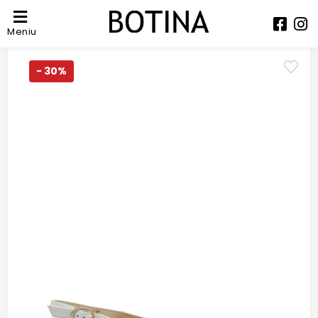
Meniu
- 30%