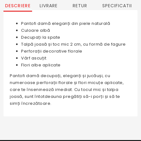
DESCRIERE
LIVRARE
RETUR
SPECIFICATII
Pantofi damă eleganți din piele naturală
Culoare albă
Decupați la spate
Talpă joasă și toc mic 2 cm, cu formă de fagure
Perforații decorative florale
Vârf ascuțit
Flori albe aplicate
Pantofi damă decupați, eleganți și jucăuși, cu
numeroase perforații florale și flori micuțe aplicate,
care te înseninează imediat. Cu tocul mic și talpa
joasă, sunt întotdeauna pregătiți să-i porți și să te
simți încrezătoare.