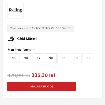
Cod produs:
PANTOF D FLG 25-034 WHITE
Ghid Mărimi
Marime femei
*
35
36
37
38
39
40
41
335,30 lei
479,00 lei
ADAUGĂ ÎN COȘ