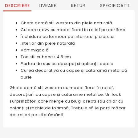
DESCRIERE
LIVRARE
RETUR
SPECIFICATII
Ghete damă stil western din piele naturală
Culoare navy cu model floral în relief pe carâmb
Închidere cu fermoar pe interiorul piciorului
Interior din piele naturală
Vârf migdală
Toc stil cubanez 4.5 cm
Partea de sus cu decupaj și aplicații capse
Curea decorativă cu capse și cataramă metalică
aurie
Ghete damă stil western cu model floral în relief,
decorațiuni cu capse și catarame metalice. Un look
surprinzător, care merge cu blugi drepți sau chiar cu
colanți și rochie de toamnă. Trebuie să le porți măcar
de trei ori pe săptămână.