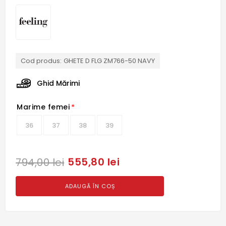
Cod produs:
GHETE D FLG ZM766-50 NAVY
Ghid Mărimi
Marime femei
*
36
37
38
39
555,80 lei
794,00 lei
ADAUGĂ ÎN COȘ