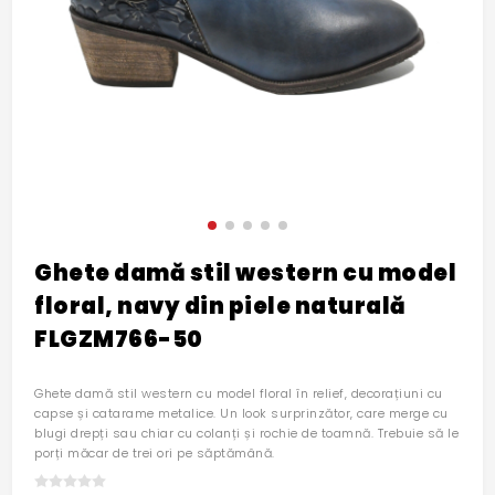
Ghete damă stil western cu model
floral, navy din piele naturală
FLGZM766-50
Ghete damă stil western cu model floral în relief, decorațiuni cu
capse și catarame metalice. Un look surprinzător, care merge cu
blugi drepți sau chiar cu colanți și rochie de toamnă. Trebuie să le
porți măcar de trei ori pe săptămână.