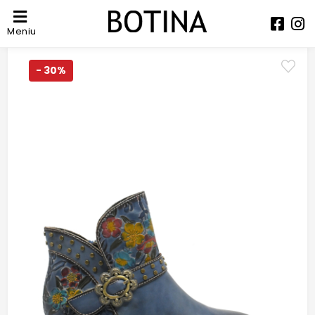
Meniu
- 30%