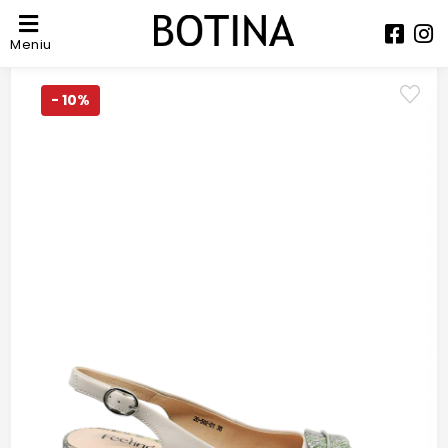
Meniu
- 10%