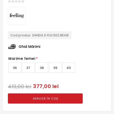
Cod produs:
SANDA D FLG 502 BEIGE
Ghid Mărimi
Marime femei
*
36
37
38
39
40
377,00 lei
419,00 lei
ADAUGĂ ÎN COȘ