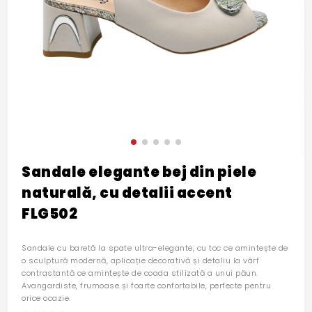
Sandale elegante bej din piele
naturală, cu detalii accent
FLG502
Sandale cu baretă la spate ultra-elegante, cu toc ce amintește de
o sculptură modernă, aplicație decorativă și detaliu la vârf
contrastantă ce amintește de coada stilizată a unui păun.
Avangardiste, frumoase și foarte confortabile, perfecte pentru
orice ocazie.