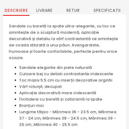
DESCRIERE
LIVRARE
RETUR
SPECIFICATII
Sandale cu baretă la spate ultra-elegante, cu toc ce
amintește de o sculptură modernă, aplicație
decorativă și detaliu la vârf contrastantă ce amintește
de coada stilizată a unui păun. Avangardiste,
frumoase și foarte confortabile, perfecte pentru orice
ocazie.
Sandale elegante din piele naturală
Culoare bej cu detalii contrastante iridescente
Toc masiv 5.5 cm cu inserții decorative argintii
Vârf rotunjit, decupat
Aplicație decorativă mare iridescentă
Închidere cu baretă și cataramă la spate
Branțuri moi
Lungime tălpic - Mărimea 36 - 23.5 cm, Mărimea
37 - 24 cm, Mărimea 38 - 24.5 cm, Mărimea 39 -
25 cm, Mărimea 40 - 25.5 cm