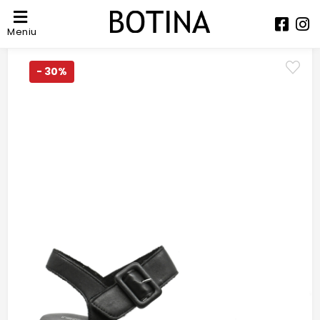
Meniu
- 30%