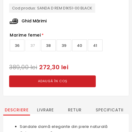
Cod produs:
SANDA D REM D1K51-00 BLACK
Ghid Mărimi
Marime femei
*
36
37
38
39
40
41
272,30 lei
389,00 lei
ADAUGĂ ÎN COȘ
DESCRIERE
LIVRARE
RETUR
SPECIFICATII
Sandale damă elegante din piele naturală