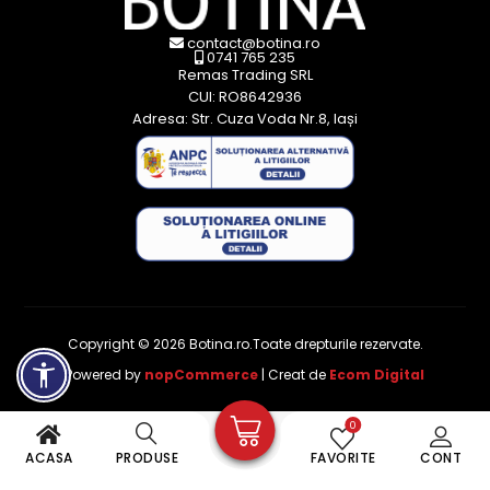
contact@botina.ro
0741 765 235
Remas Trading SRL
CUI: RO8642936
Adresa: Str. Cuza Voda Nr.8, Iași
Copyright © 2026 Botina.ro.Toate drepturile rezervate.
Powered by
nopCommerce
| Creat de
Ecom Digital
0
ACASA
PRODUSE
FAVORITE
CONT