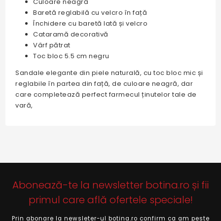
Culoare neagră
Baretă reglabilă cu velcro în față
Închidere cu baretă lată și velcro
Cataramă decorativă
Vârf pătrat
Toc bloc 5.5 cm negru
Sandale elegante din piele naturală, cu toc bloc mic și
reglabile în partea din față, de culoare neagră, dar
care completează perfect farmecul ținutelor tale de
vară,
Abonează-te la newsletter botina.ro și fii
primul care află ofertele speciale!
Prin abonare la newsleter-ul botina.ro confirm ca am peste