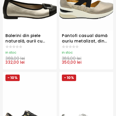
Balerini din piele
Pantofi casual damă
naturală, aurii cu
auriu metalizat, din
accente negre
piele naturală
REMD0K12-90
REMD2411-90
in stoc
in stoc
369,00 lei
389,00 lei
332,00 lei
350,00 lei
- 10%
- 10%