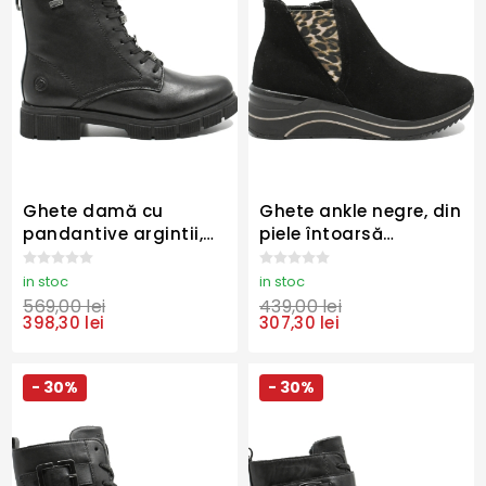
Ghete damă cu
Ghete ankle negre, din
pandantive argintii,
piele întoarsă
negre din piele
REMD0T75-04
naturală REMD2S73-
in stoc
in stoc
00
569,00 lei
439,00 lei
398,30 lei
307,30 lei
- 30%
- 30%