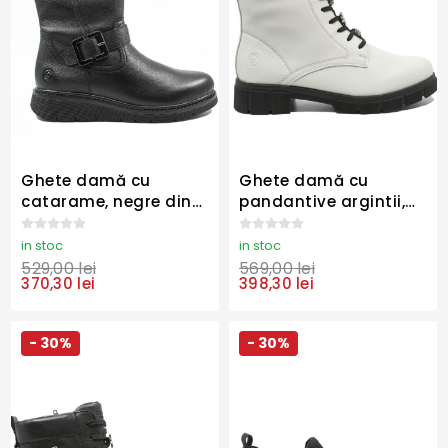
Ghete damă cu
Ghete damă cu
catarame, negre din
pandantive argintii,
piele naturală
albe din piele naturală
granulată REMD3980-
REMD2S73-80
in stoc
in stoc
00
529,00 lei
569,00 lei
370,30 lei
398,30 lei
- 30%
- 30%