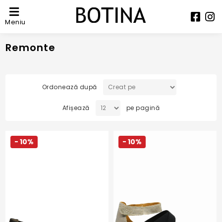
Meniu
Remonte
Ordonează după
Afișează
pe pagină
- 10%
- 10%