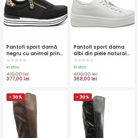
Pantofi sport damă
Pantofi sport dama
negru cu animal print
albi din piele naturală,
și garnituri de piele
cu broșă libelulă
întoarsă REMD1316-03
argintie REMD1C03-82
in stoc
in stoc
419,00 lei
409,00 lei
377,00 lei
368,00 lei
- 30%
- 30%