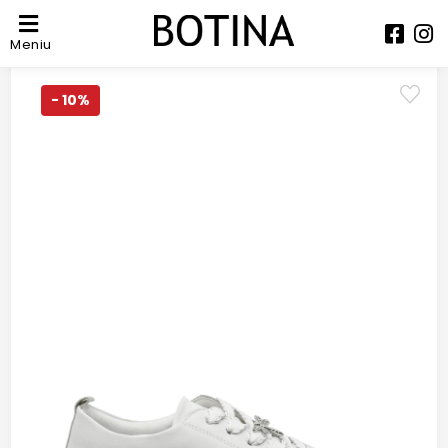
Meniu
- 10%