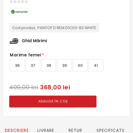
Cod produs:
PANTOF D REM D1C03-82 WHITE
Ghid Mărimi
Marime femei
*
36
37
38
39
40
41
368,00 lei
409,00 lei
ADAUGĂ ÎN COȘ
DESCRIERE
LIVRARE
RETUR
SPECIFICATII