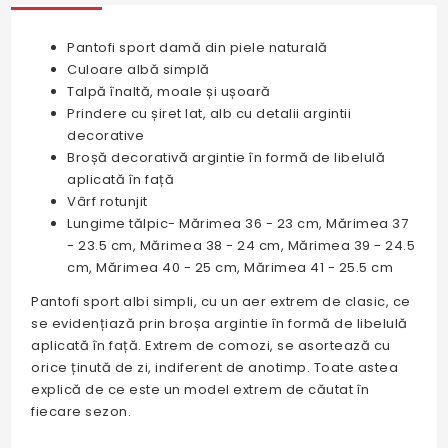
Pantofi sport damă din piele naturală
Culoare albă simplă
Talpă înaltă, moale și ușoară
Prindere cu șiret lat, alb cu detalii argintii
decorative
Broșă decorativă argintie în formă de libelulă
aplicată în față
Vârf rotunjit
Lungime tălpic- Mărimea 36 - 23 cm, Mărimea 37
- 23.5 cm, Mărimea 38 - 24 cm, Mărimea 39 - 24.5
cm, Mărimea 40 - 25 cm, Mărimea 41 - 25.5 cm
Pantofi sport albi simpli, cu un aer extrem de clasic, ce
se evidențiază prin broșa argintie în formă de libelulă
aplicată în față. Extrem de comozi, se asortează cu
orice ținută de zi, indiferent de anotimp. Toate astea
explică de ce este un model extrem de căutat în
fiecare sezon.