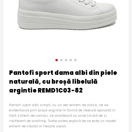
Pantofi sport dama albi din piele
naturală, cu broșă libelulă
argintie REMD1C03-82
Pantofi sport albi simpli, cu un aer extrem de clasic, ce se
evidențiază prin broșa argintie în formă de libelulă aplicată în
față. Extrem de comozi, se asortează cu orice ținută de zi,
indiferent de anotimp. Toate astea explică de ce este un model
extrem de căutat în fiecare sezon.