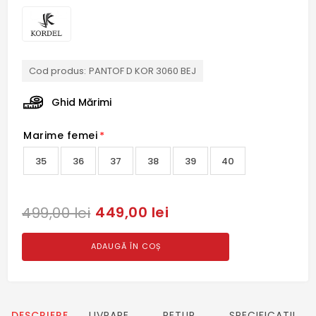
Cod produs:
PANTOF D KOR 3060 BEJ
Ghid Mărimi
Marime femei
*
35
36
37
38
39
40
449,00 lei
499,00 lei
ADAUGĂ ÎN COȘ
DESCRIERE
LIVRARE
RETUR
SPECIFICATII