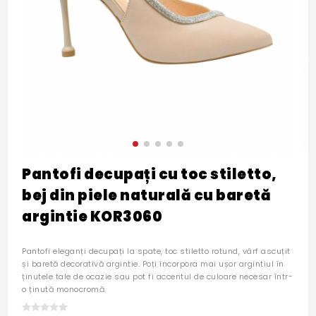
Pantofi decupați cu toc stiletto,
bej din piele naturală cu baretă
argintie KOR3060
Pantofi eleganți decupați la spate, toc stiletto rotund, vârf ascuțit
și baretă decorativă argintie. Poți încorpora mai ușor argintiul în
ținutele tale de ocazie sau pot fi accentul de culoare necesar într-
o ținută monocromă.