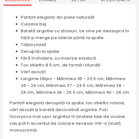
Pantofi eleganți din piele naturală
Culoare bej
Baretă argintie cu strasuri, ce vine pe deasupra în
față și merge pe lateral până la spate
Talpa joasă
Decupați la spate
Fără închidere, cu inserție elastică
Toc stiletto 8.5 cm, de formă rotundă
Vârf ascuțit
Lungime tălpic - Mărimea 35 - 23.5 cm, Mărimea
36 - 24 cm, Mărimea 37 - 24.5 cm, Mărimea 38 -
25 cm, Mărimea 39 - 25.5 cm, Mărimea 40 - 26 cm
Pantofi eleganți decupați la spate, toc stiletto rotund,
vârf ascuțit și baretă decorativă argintie. Poți
încorpora mai ușor argintiul în ținutele tale de ocazie
sau pot fi accentul de culoare necesar într-o ținută
monocromă.