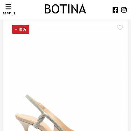
Meniu
- 10%