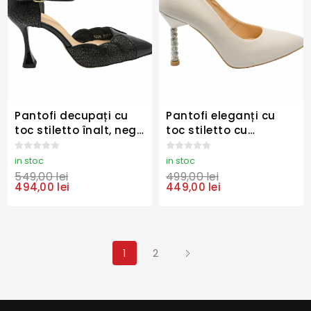
Pantofi decupați cu
Pantofi eleganți cu
toc stiletto înalt, negri
toc stiletto cu
din piele naturală
charmuri, crem, din
KOR3059
piele naturală
in stoc
in stoc
KOR2985
549,00 lei
499,00 lei
494,00 lei
449,00 lei
1
2