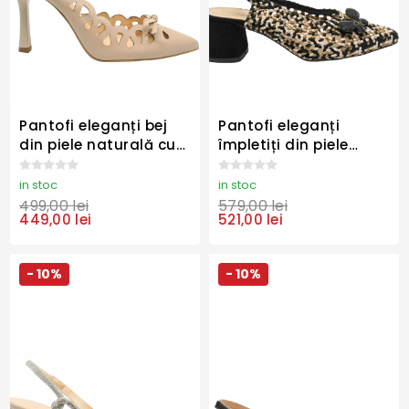
Pantofi eleganți bej
Pantofi eleganți
din piele naturală cu
împletiți din piele
model dantelat
naturală multicoloră
KOR3116
KOR2834
in stoc
in stoc
499,00 lei
579,00 lei
449,00 lei
521,00 lei
- 10%
- 10%