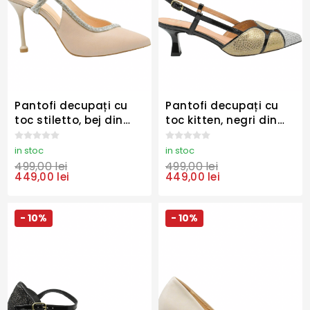
Pantofi decupați cu
Pantofi decupați cu
toc stiletto, bej din
toc kitten, negri din
piele naturală cu
piele naturală cu
baretă argintie
detalii croco KOR3042
in stoc
in stoc
KOR3060
499,00 lei
499,00 lei
449,00 lei
449,00 lei
- 10%
- 10%