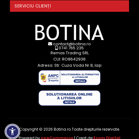
SERVICIU CLIENȚI
contact@botina.ro
0741 765 235
Remas Trading SRL
CUI: RO8642936
Adresa: Str. Cuza Voda Nr.8, Iași
Copyright © 2026 Botina.ro.Toate drepturile rezervate.
Powered by
nopCommerce
| Creat de
Ecom Digital