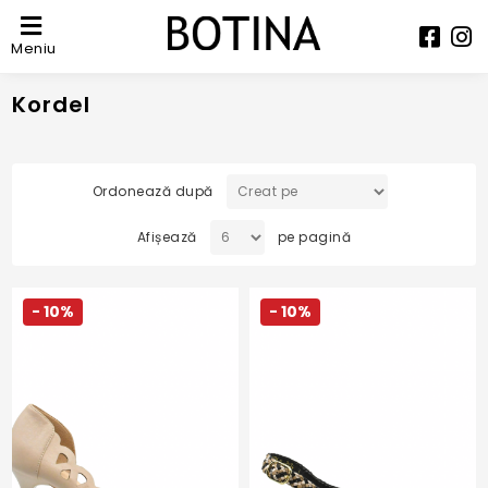
Meniu
Kordel
Ordonează după
Afișează
pe pagină
- 10%
- 10%