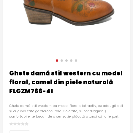
Ghete damă stil western cu model
floral, camel din piele naturală
FLGZM766-41
Ghete damă stil western cu model floral distractiv, ce adaugă stil
și originalitate garderobei tale. Colorate, super drăguțe și
confortabile, te bucuri de o senzație plăcută atunci când le porți.