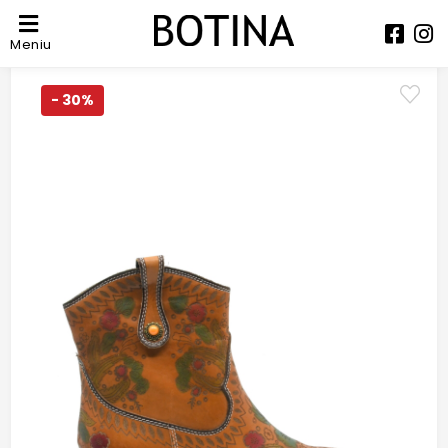
Meniu
- 30%