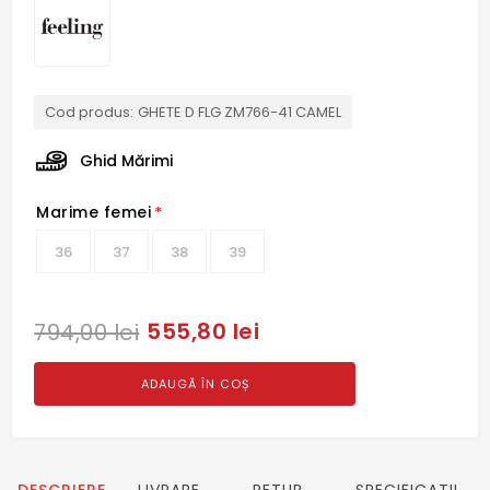
Cod produs:
GHETE D FLG ZM766-41 CAMEL
Ghid Mărimi
Marime femei
*
36
37
38
39
555,80 lei
794,00 lei
ADAUGĂ ÎN COȘ