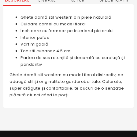
DESCRIERE
LIVRARE
RETUR
SPECIFICATII
Ghete damă stil western din piele naturală
Culoare camel cu model floral
Închidere cu fermoar pe interiorul piciorului
Interior pufos
Vârf migdală
Toc stil cubanez 4.5 cm
Partea de sus rotunjită și decorată cu curelușă și
pandantiv
Ghete damă stil western cu model floral distractiv, ce
adaugă stil și originalitate garderobei tale. Colorate,
super drăguțe și confortabile, te bucuri de o senzație
plăcută atunci când le porți.