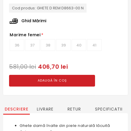
Cod produs:
GHETE D REM D8663-00 N
Ghid Mărimi
Marime femei
*
36
37
38
39
40
41
406,70 lei
581,00 lei
ADAUGĂ ÎN COȘ
DESCRIERE
LIVRARE
RETUR
SPECIFICATII
Ghete damă înalte din piele naturală lâcuită