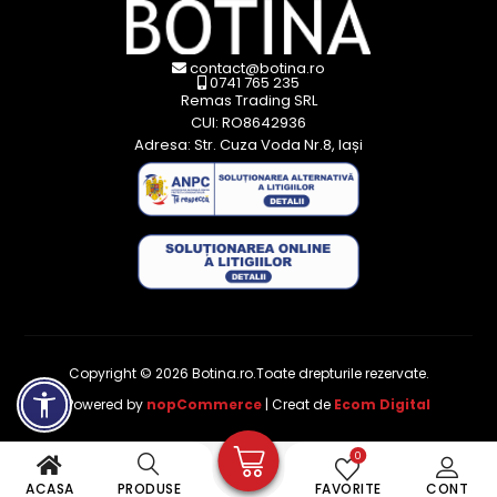
contact@botina.ro
0741 765 235
Remas Trading SRL
CUI: RO8642936
Adresa: Str. Cuza Voda Nr.8, Iași
Copyright © 2026 Botina.ro.Toate drepturile rezervate.
Powered by
nopCommerce
| Creat de
Ecom Digital
0
ACASA
PRODUSE
FAVORITE
CONT