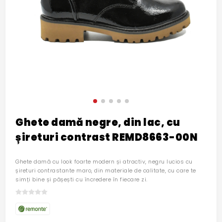
Ghete damă negre, din lac, cu
șireturi contrast REMD8663-00N
Ghete damă cu look foarte modern și atractiv, negru lucios cu
șireturi contrastante maro, din materiale de calitate, cu care te
simți bine și pășești cu încredere în fiecare zi.