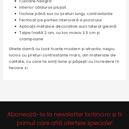
Culoare neagră
Interior călduros plușat
Închise până sus cu șireturi lungi, contrastante
Fermoar pe partea interioară a piciorului
Aplicații metalice decorative aurii lateral gleznă
Talpa înaltă 2 cm, cu toc masiv 3.5 cm și
crampoane
Ghete damă cu look foarte modern și atractiv, negru
lucios cu șireturi contrastante maro, din materiale de
calitate, cu care te simți bine și pășești cu încredere în
fiecare zi.
Abonează-te la newsletter botina.ro și fii
primul care află ofertele speciale!