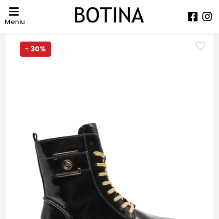
Meniu
- 30%