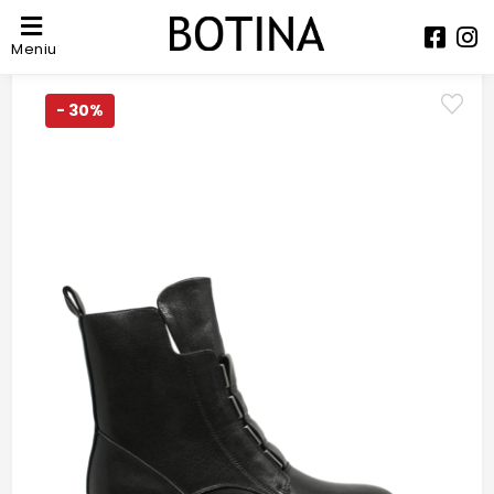
Meniu
- 30%