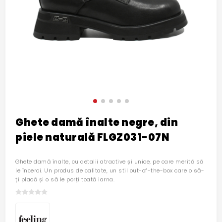
Ghete damă înalte negre, din
piele naturală FLGZ031-07N
Ghete damă înalte, cu detalii atractive și unice, pe care merită să
le încerci. Un produs de calitate, un stil out-of-the-box care o să-
ți placă și o să le porți toată iarna.