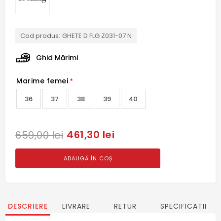
Cod produs:
GHETE D FLG Z031-07 N
Ghid Mărimi
Marime femei
*
36
37
38
39
40
461,30 lei
659,00 lei
ADAUGĂ ÎN COȘ
DESCRIERE
LIVRARE
RETUR
SPECIFICATII