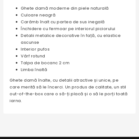
Ghete damă moderne din piele naturală
Culoare neagră
Carâmb înalt cu partea de sus inegală
Închidere cu fermoar pe interiorul piciorului
Detalii metalice decorative în față, cu elastice
ascunse
Interior pufos
Vârf rotund
Talpa de bocanc 2 cm
Limba înaltă
Ghete damă înalte, cu detalii atractive și unice, pe
care merită să le încerci. Un produs de calitate, un stil
out-of-the-box care o să-ți placă și o să le porți toată
iarna.