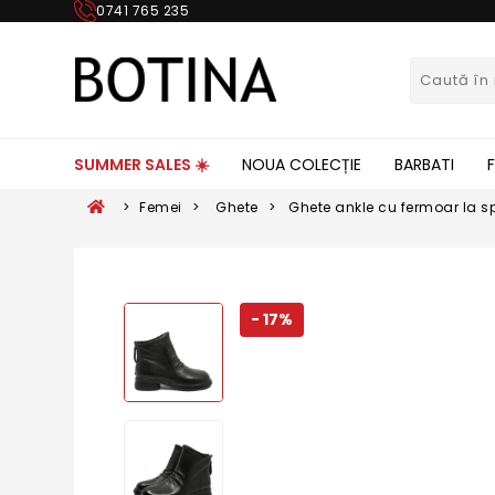
0741 765 235
SUMMER SALES ☀️
NOUA COLECȚIE
BARBATI
>
Femei
>
Ghete
>
Ghete ankle cu fermoar la sp
FLG1065N
- 17%