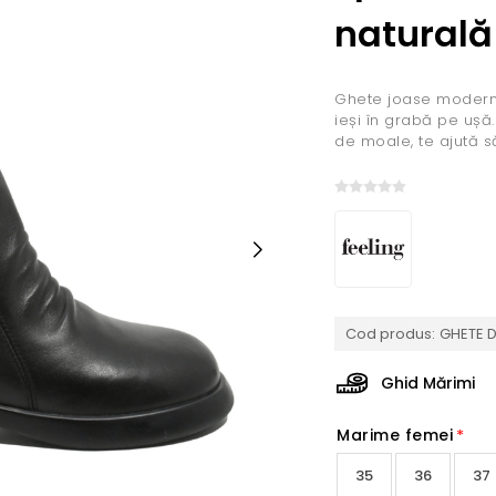
naturală
Ghete joase moderne
ieși în grabă pe ușă
de moale, te ajută să
Cod produs:
GHETE D
Ghid Mărimi
Marime femei
*
35
36
37