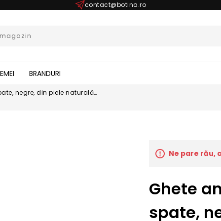
contact@botina.ro
FEMEI
BRANDURI
ate, negre, din piele naturală
Ne pare rău, 
Ghete an
spate, ne