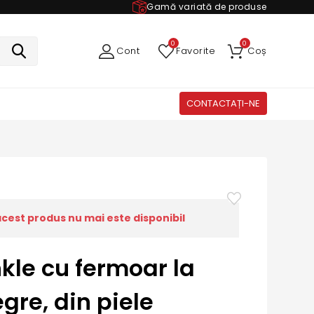
Gamă variată de produse
0
0
Cont
Favorite
Coș
CONTACTAȚI-NE
acest produs nu mai este disponibil
kle cu fermoar la
gre, din piele