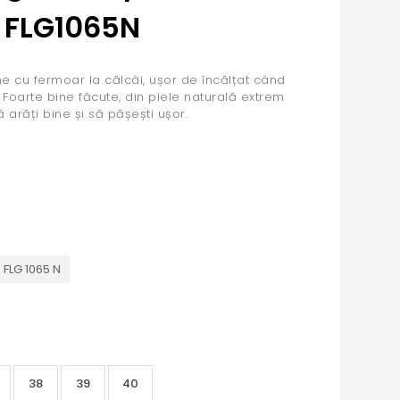
 FLG1065N
 cu fermoar la călcâi, ușor de încălțat când
. Foarte bine făcute, din piele naturală extrem
 arăți bine și să pășești ușor.
 FLG 1065 N
38
39
40