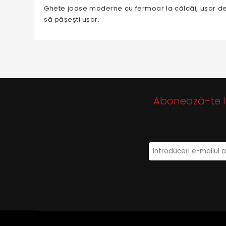
Ghete joase moderne cu fermoar la călcâi, ușor de î
să pășești ușor.
Abonează-te la 