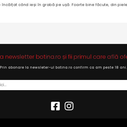
ncălțat când ieși în grabă pe ușă. Foarte bine făcute, din piele
newsletter botina.ro și fii primul care află of
Prin abonare la newsleter-ul botina.ro confirm ca am peste 18 ani.