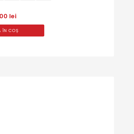
00 lei
 ÎN COȘ