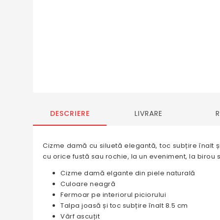
DESCRIERE
LIVRARE
Cizme damă cu siluetă elegantă, toc subțire înalt 
cu orice fustă sau rochie, la un eveniment, la birou s
Cizme damă elgante din piele naturală
Culoare neagră
Fermoar pe interiorul piciorului
Talpa joasă și toc subțire înalt 8.5 cm
Vârf ascuțit