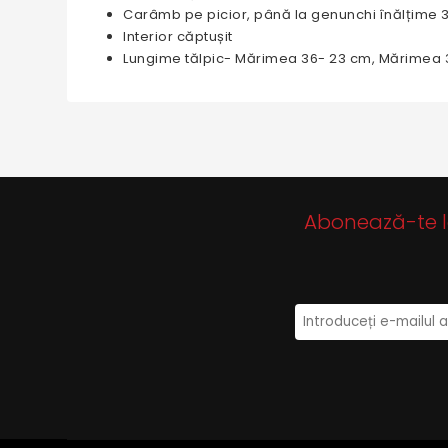
Carâmb pe picior, până la genunchi înălțime 
Interior căptușit
Lungime tălpic- Mărimea 36- 23 cm, Mărimea 
Abonează-te la 