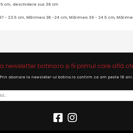
35 cm, deschidere sus 38 cm
37 - 23.5 cm, Mărimea 38 -24 cm, Mărimea 39 - 24.5 cm, Mărime
newsletter botina.ro și fii primul care află of
Prin abonare la newsleter-ul botina.ro confirm ca am peste 18 ani.