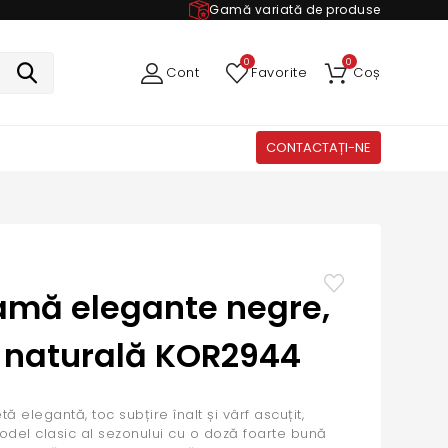
Gamă variată de produse
0
0
Cont
Favorite
Coș
CONTACTAȚI-NE
amă elegante negre,
e naturală KOR2944
 elegantă, toc subțire înalt și vârf ascuțit,
del clasic al sezonului cu o doză foarte bună