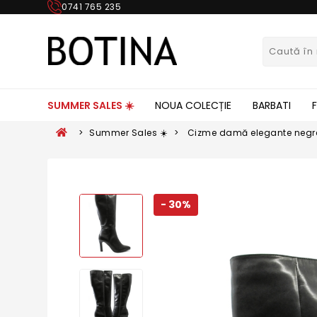
0741 765 235
SUMMER SALES ☀️
NOUA COLECȚIE
BARBATI
>
Summer Sales ☀️
>
Cizme damă elegante negre,
- 30%