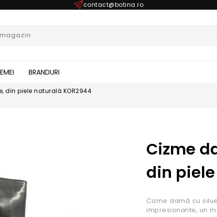
contact@botina.ro
FEMEI
BRANDURI
 din piele naturală KOR2944
Cizme d
din piel
Cizme damă cu siluetă
impresionante, un mo