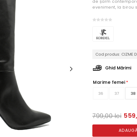
de șarm contemporan.
eveniment, la birou s
Cod produs:
CIZME 
Ghid Mărimi
Marime femei
*
36
37
38
559,
799,00 lei
ADAUGĂ