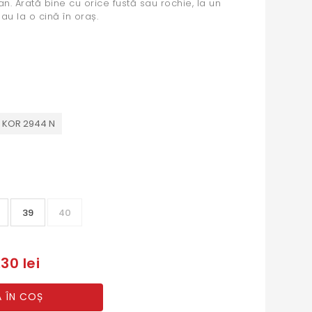
 Arată bine cu orice fustă sau rochie, la un
au la o cină în oraș.
D KOR 2944 N
39
40
30 lei
 ÎN COȘ