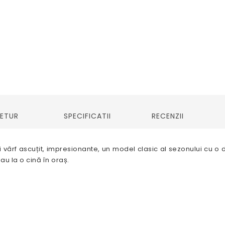
RETUR
SPECIFICATII
RECENZII
și vârf ascuțit, impresionante, un model clasic al sezonului cu
au la o cină în oraș.