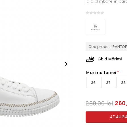
la o plimbare în par
Cod produs:
PANTOF
Ghid Mărimi
Marime femei
*
36
37
38
260,
289,00 lei
ADAUGĂ