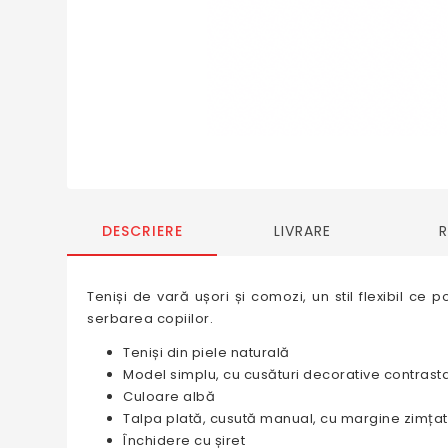
DESCRIERE
LIVRARE
Teniși de vară ușori și comozi, un stil flexibil c
serbarea copiilor.
Teniși din piele naturală
Model simplu, cu cusături decorative contrasta
Culoare albă
Talpa plată, cusută manual, cu margine zimța
Închidere cu șiret