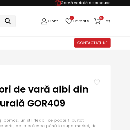
Gamă variată de produse
0
0
Cont
Favorite
Coș
CONTACTAȚI-NE
ori de vară albi din
turală GOR409
i comozi, un stil flexibil ce poate fi purtat
scenariu, de la cafenea până la supermarket, de