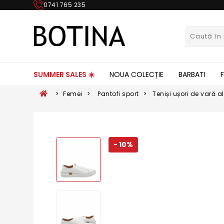
0741 765 235
SUMMER SALES ☀️
NOUA COLECȚIE
BARBATI
>
Femei
>
Pantofi sport
>
Teniși ușori de vară 
- 10%