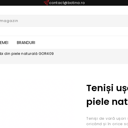
contact@botina.ro
FEMEI
BRANDURI
albi din piele naturală GOR409
Teniși uș
piele na
Teniși de vară ușori ș
oricând și în orice 