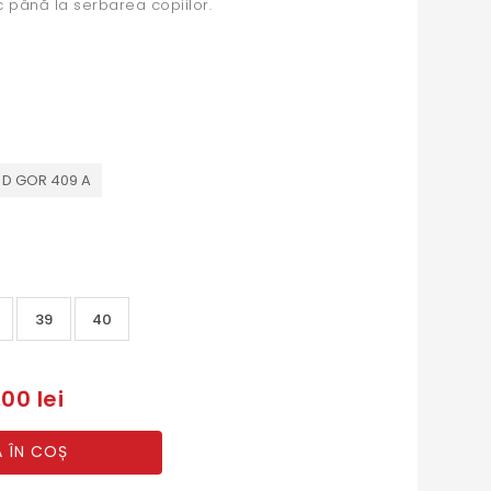
c până la serbarea copiilor.
 D GOR 409 A
39
40
00 lei
 ÎN COȘ