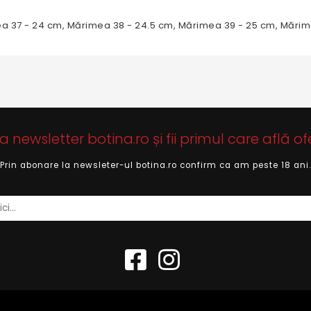
a 37 - 24 cm, Mărimea 38 - 24.5 cm, Mărimea 39 - 25 cm, Mărim
newsletter botina.ro și fii primul care află of
Prin abonare la newsleter-ul botina.ro confirm ca am peste 18 ani.