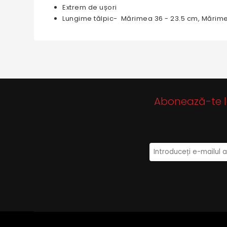
Extrem de ușori
Lungime tălpic- Mărimea 36 - 23.5 cm, Mărime
Abonează-te la 