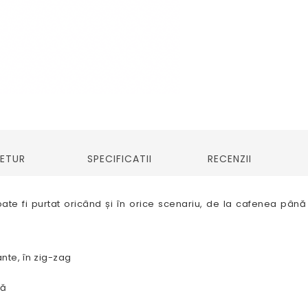
RETUR
SPECIFICATII
RECENZII
e poate fi purtat oricând și în orice scenariu, de la cafenea pâ
nte, în zig-zag
tă