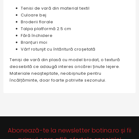
Tenisi de vară din material textil
Culoare bej
Broderii florale
Talpa platformă 2.5 cm
Fără închidere
Branțuri moi
Vârf rotunjit cu întăritură croșetată
Teniși de vară din plasă cu model brodat, o textură
deosebită ce adaugă interes oricărei ținute lejere.
Materiale neașteptate, neobișnuite pentru
încălțăminte, doar foarte potrivite sezonului.
Abonează-te la newsletter botina.ro și fii