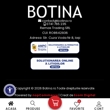
contact@botina.ro
0741 765 235
Remas Trading SRL
CUI: RO8642936
Adresa: Str. Cuza Voda Nr.8, Iași
Copyright © 2026 Botina.ro.Toate drepturile rezervate.
Powered by
nopCommerce
| Creat de
Ecom Digital
0
ACASA
PRODUSE
FAVORITE
CONT