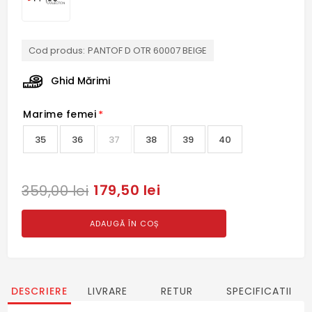
Cod produs:
PANTOF D OTR 60007 BEIGE
Ghid Mărimi
Marime femei
*
35
36
37
38
39
40
179,50 lei
359,00 lei
ADAUGĂ ÎN COȘ
DESCRIERE
LIVRARE
RETUR
SPECIFICATII