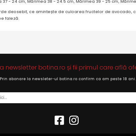
 37 - 24 cm, Mărimea 38 - 24.5 cm, Mărimea 39 - 25 cm, Mărime
 deosebit, ce amintește de culoarea fructelor de avocado, ce îți
pe faleză.
newsletter botina.ro și fii primul care află of
Prin abonare la newsleter-ul botina.ro confirm ca am peste 18 ani.