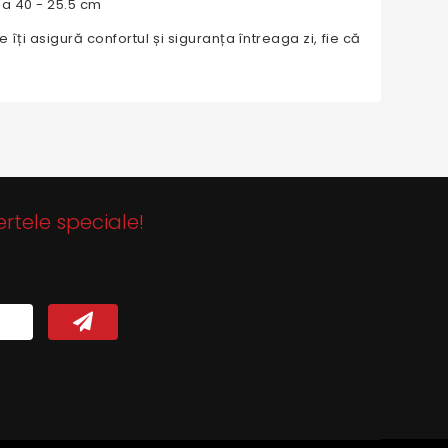
a 40 - 25.5 cm
 asigură confortul și siguranța întreaga zi, fie că
ertele speciale!