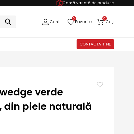
Gamă variată de produse
0
0
Cont
Favorite
Coș
CONTACTAȚI-NE
 wedge verde
 din piele naturală