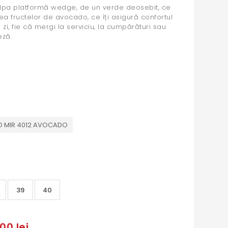
pa platformă wedge, de un verde deosebit, ce
a fructelor de avocado, ce îți asigură confortul
 zi, fie că mergi la serviciu, la cumpărături sau
eză.
D MIR 4012 AVOCADO
39
40
00 lei