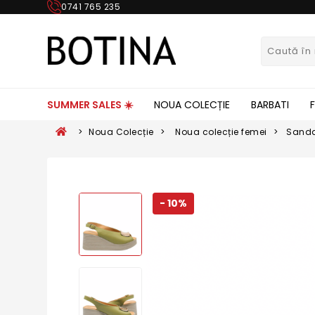
0741 765 235
SUMMER SALES ☀️
NOUA COLECȚIE
BARBATI
>
Noua Colecție
>
Noua colecție femei
>
Sanda
- 10%