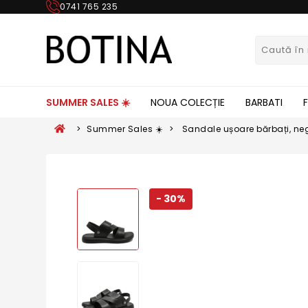
0741 765 235
SUMMER SALES ☀️
NOUA COLECȚIE
BARBATI
>
Summer Sales ☀️
>
Sandale ușoare bărbați, negr
naturală FNX72009
- 30%