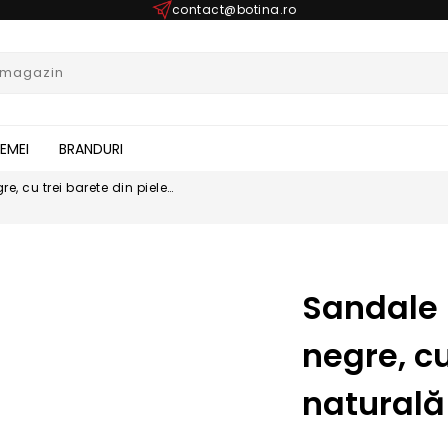
contact@botina.ro
FEMEI
BRANDURI
e, cu trei barete din piele
Sandale 
negre, cu
natural