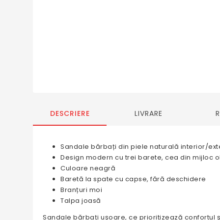
DESCRIERE
LIVRARE
Sandale bărbați din piele naturală interior/ext
Design modern cu trei barete, cea din mijloc o
Culoare neagră
Baretă la spate cu capse, fără deschidere
Branțuri moi
Talpa joasă
Sandale bărbați ușoare, ce prioritizează confortul și