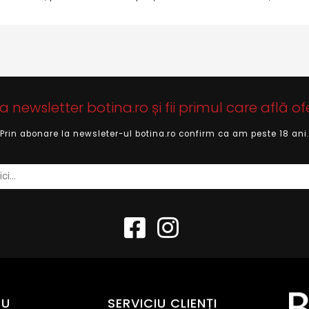
newsletter botina.ro și fii primul care află of
Prin abonare la newsleter-ul botina.ro confirm ca am peste 18 ani.
EU
SERVICIU CLIENȚI