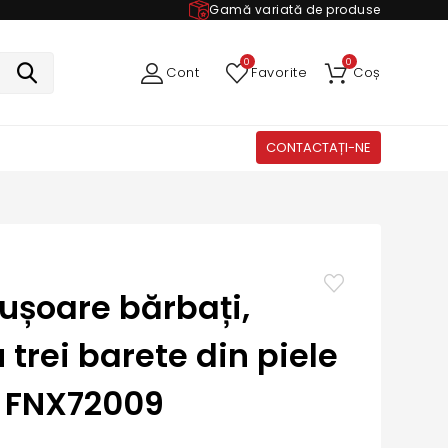
Gamă variată de produse
0
0
Cont
Favorite
Coș
CONTACTAȚI-NE
ușoare bărbați,
 trei barete din piele
ă FNX72009