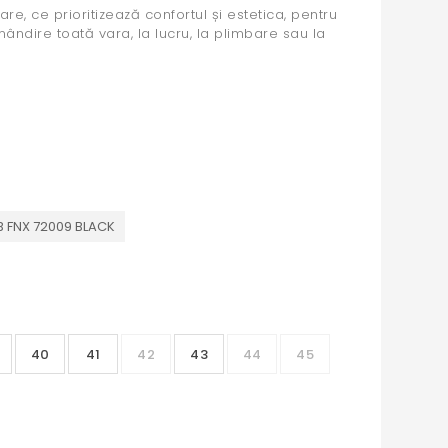
e, ce prioritizează confortul și estetica, pentru
mândire toată vara, la lucru, la plimbare sau la
 FNX 72009 BLACK
40
41
42
43
44
45