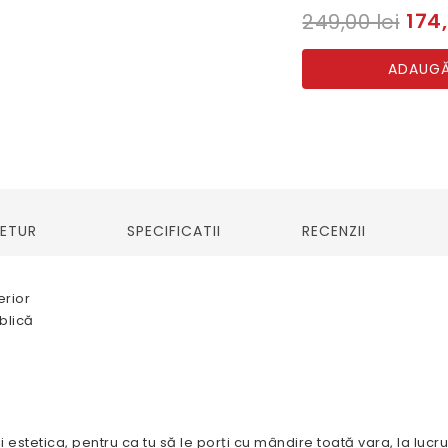
174,
249,00 lei
ADAUGĂ
RETUR
SPECIFICATII
RECENZII
erior
blică
 estetica, pentru ca tu să le porți cu mândire toată vara, la lucr