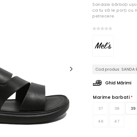
Sandale bărbați ușoar
ca tu să le porți cu 
petrecere.
Cod produs:
SANDA B
Ghid Mărimi
Marime barbati
*
37
38
39
46
47