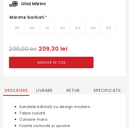
Ghid Mărimi
Marime barbati
*
39
40
41
42
43
44
45
209,30 lei
299,00 lei
ADAUGĂ ÎN COȘ
DESCRIERE
LIVRARE
RETUR
SPECIFICATII
Sandale bărbați cu design modern
Talpa cusută
Culoare maro
Foarte comode și ușoare