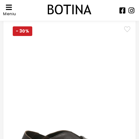
Meniu
- 30%