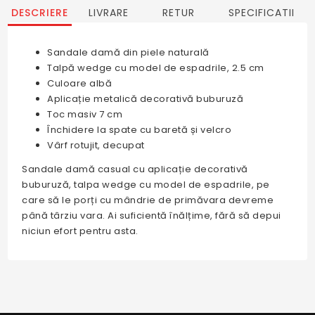
DESCRIERE
LIVRARE
RETUR
SPECIFICATII
Sandale damă din piele naturală
Talpă wedge cu model de espadrile, 2.5 cm
Culoare albă
Aplicație metalică decorativă buburuză
Toc masiv 7 cm
Închidere la spate cu baretă și velcro
Vârf rotujit, decupat
Sandale damă casual cu aplicație decorativă
buburuză, talpa wedge cu model de espadrile, pe
care să le porți cu mândrie de primăvara devreme
până târziu vara. Ai suficientă înălțime, fără să depui
niciun efort pentru asta.