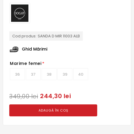
Cod produs:
SANDA D MIR 11003 ALB
Ghid Mărimi
Marime femei
*
36
37
38
39
40
244,30 lei
349,00 lei
ADAUGĂ ÎN COȘ