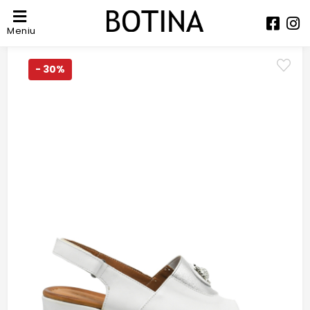
Meniu
- 30%