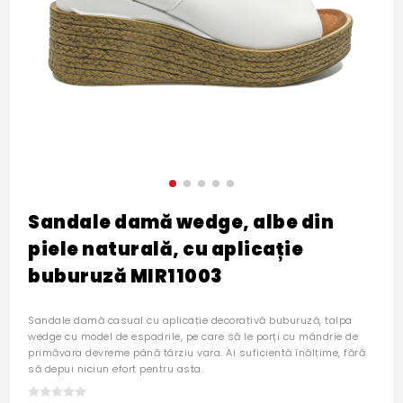
Sandale damă wedge, albe din
piele naturală, cu aplicație
buburuză MIR11003
Sandale damă casual cu aplicație decorativă buburuză, talpa
wedge cu model de espadrile, pe care să le porți cu mândrie de
primăvara devreme până târziu vara. Ai suficientă înălțime, fără
să depui niciun efort pentru asta.