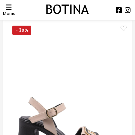
Meniu
- 30%