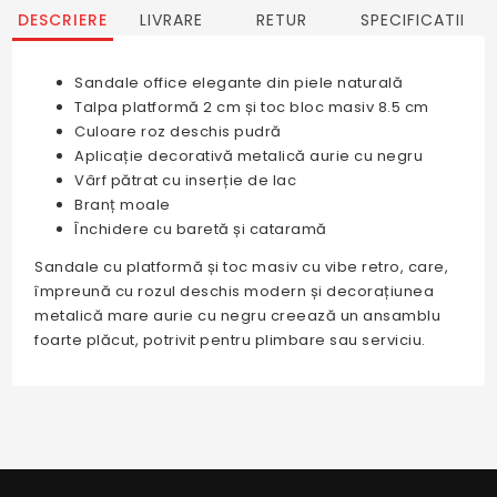
DESCRIERE
LIVRARE
RETUR
SPECIFICATII
Sandale office elegante din piele naturală
Talpa platformă 2 cm și toc bloc masiv 8.5 cm
Culoare roz deschis pudră
Aplicație decorativă metalică aurie cu negru
Vârf pătrat cu inserție de lac
Branț moale
Închidere cu baretă și cataramă
Sandale cu platformă și toc masiv cu vibe retro, care,
împreună cu rozul deschis modern și decorațiunea
metalică mare aurie cu negru creează un ansamblu
foarte plăcut, potrivit pentru plimbare sau serviciu.