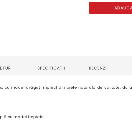
ADAUGĂ
RETUR
SPECIFICATII
RECENZII
, cu model drăguț împletit din piele naturală de calitate, durab
plă cu model împletit