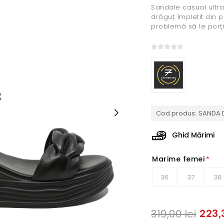
Sandale casual ultra
drăguț împletit din p
problemă să le porți 
Cod produs:
SANDA D
Ghid Mărimi
Marime femei
*
36
37
38
223,
319,00 lei