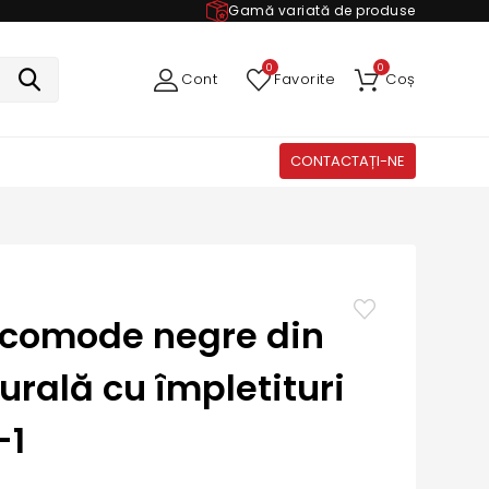
Gamă variată de produse
0
0
Cont
Favorite
Coș
CONTACTAȚI-NE
 comode negre din
urală cu împletituri
-1