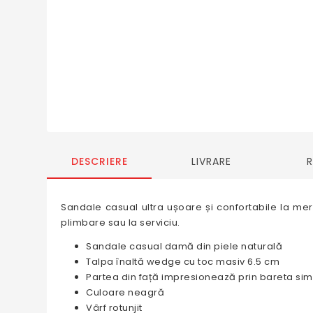
DESCRIERE
LIVRARE
Sandale casual ultra ușoare și confortabile la mers
plimbare sau la serviciu.
Sandale casual damă din piele naturală
Talpa înaltă wedge cu toc masiv 6.5 cm
Partea din față impresionează prin bareta sim
Culoare neagră
Vârf rotunjit