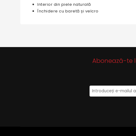
Interior din piele naturală
Închidere cu baretă și velcro
Abonează-te la 