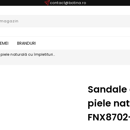
contact@botina.ro
FEMEI
BRANDURI
ele naturală cu împletituri
Sandale
piele nat
FNX8702