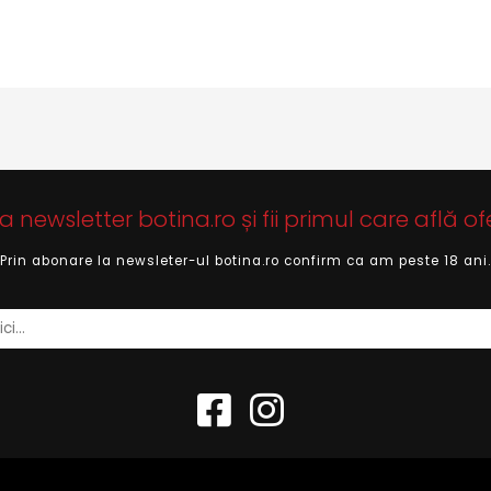
newsletter botina.ro și fii primul care află of
Prin abonare la newsleter-ul botina.ro confirm ca am peste 18 ani.