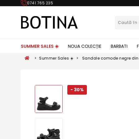
0741 765 235
SUMMER SALES ☀️
NOUA COLECȚIE
BARBATI
>
Summer Sales ☀️
>
Sandale comode negre din pi
FNX8702-1
- 30%