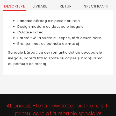
DESCRIERE
LIVRARE
RETUR
SPECIFICATII
Sandale bărbați din piele naturală
Design modern cu decupaje inegale
Culoare cafea
Baretă fixă la spate cu capse, fără deschidere
Branțuri moi, cu pernuțe de masaj
Sandale bărbați cu aer romantic dat de decupajele
inegale, baretă fixă la spate cu capse și branțuri moi
cu pernuțe de masaj.
Abonează-te la newsletter botina.ro și fii
primul care află ofertele speciale!