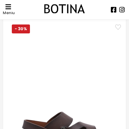
Meniu
- 30%