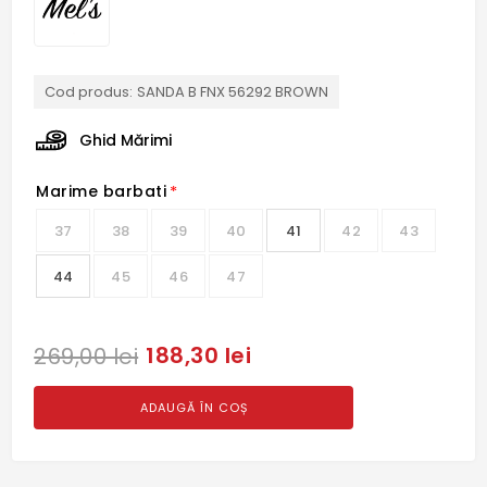
Cod produs:
SANDA B FNX 56292 BROWN
Ghid Mărimi
Marime barbati
*
37
38
39
40
41
42
43
44
45
46
47
188,30 lei
269,00 lei
ADAUGĂ ÎN COȘ