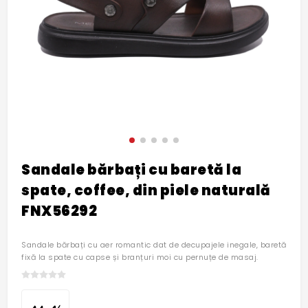
Sandale bărbați cu baretă la
spate, coffee, din piele naturală
FNX56292
Sandale bărbați cu aer romantic dat de decupajele inegale, baretă
fixă la spate cu capse și branțuri moi cu pernuțe de masaj.