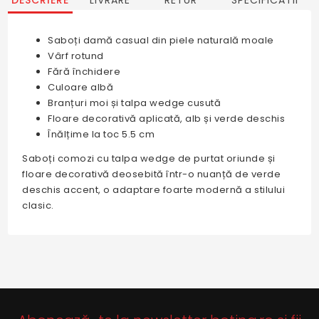
DESCRIERE
LIVRARE
RETUR
SPECIFICATII
Saboți damă casual din piele naturală moale
Vârf rotund
Fără închidere
Culoare albă
Branțuri moi și talpa wedge cusută
Floare decorativă aplicată, alb și verde deschis
Înălțime la toc 5.5 cm
Saboți comozi cu talpa wedge de purtat oriunde și
floare decorativă deosebită într-o nuanță de verde
deschis accent, o adaptare foarte modernă a stilului
clasic.