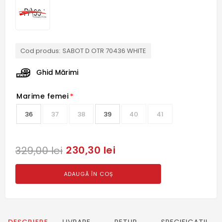
Cod produs:
SABOT D OTR 70436 WHITE
Ghid Mărimi
Marime femei
*
36
37
38
39
40
41
230,30 lei
329,00 lei
ADAUGĂ ÎN COȘ