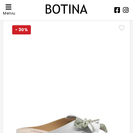
Meniu
- 30%