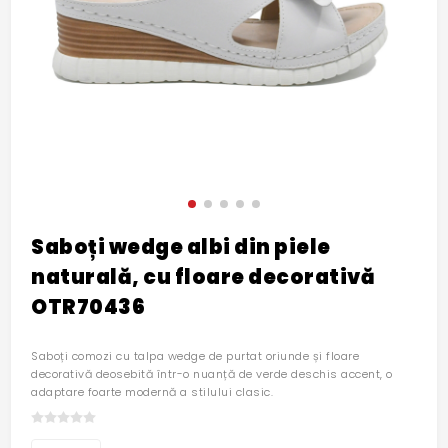
Saboți wedge albi din piele
naturală, cu floare decorativă
OTR70436
Saboți comozi cu talpa wedge de purtat oriunde și floare
decorativă deosebită într-o nuanță de verde deschis accent, o
adaptare foarte modernă a stilului clasic.