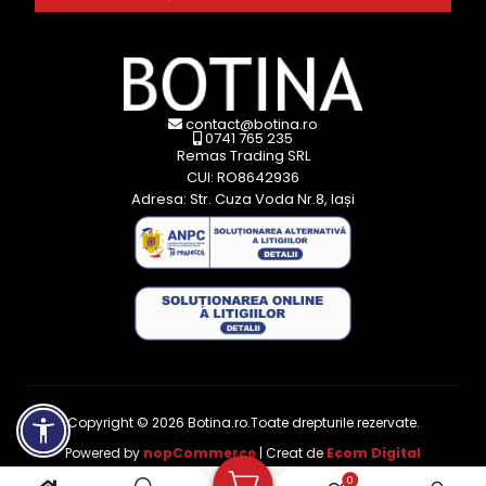
contact@botina.ro
0741 765 235
Remas Trading SRL
CUI: RO8642936
Adresa: Str. Cuza Voda Nr.8, Iași
Copyright © 2026 Botina.ro.Toate drepturile rezervate.
Powered by
nopCommerce
| Creat de
Ecom Digital
0