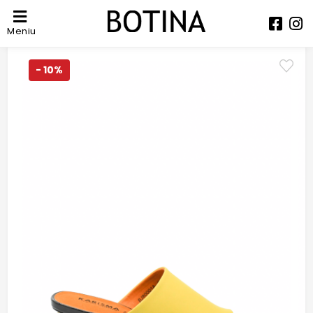
Meniu
- 10%