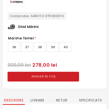
Cod produs:
SABOT D OTR 80001 G
Ghid Mărimi
Marime femei
*
36
37
38
39
40
278,00 lei
309,00 lei
ADAUGĂ ÎN COȘ
DESCRIERE
LIVRARE
RETUR
SPECIFICATII