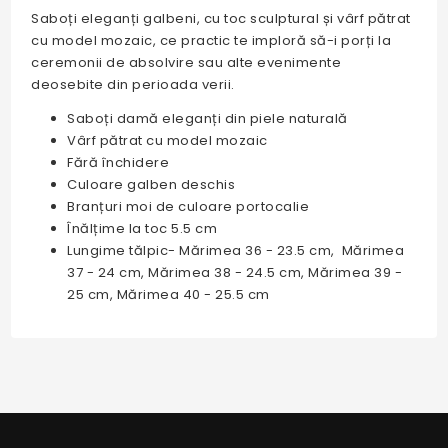
Saboți eleganți galbeni, cu toc sculptural și vârf pătrat
cu model mozaic, ce practic te imploră să-i porți la
ceremonii de absolvire sau alte evenimente
deosebite din perioada verii.
Saboți damă eleganți din piele naturală
Vârf pătrat cu model mozaic
Fără închidere
Culoare galben deschis
Branțuri moi de culoare portocalie
Înălțime la toc 5.5 cm
Lungime tălpic- Mărimea 36 - 23.5 cm, Mărimea
37 - 24 cm, Mărimea 38 - 24.5 cm, Mărimea 39 -
25 cm, Mărimea 40 - 25.5 cm