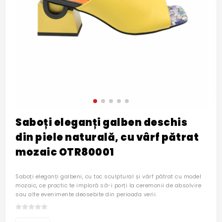
Saboți eleganți galben deschis
din piele naturală, cu vârf pătrat
mozaic OTR80001
Saboți eleganți galbeni, cu toc sculptural și vârf pătrat cu model
mozaic, ce practic te imploră să-i porți la ceremonii de absolvire
sau alte evenimente deosebite din perioada verii.