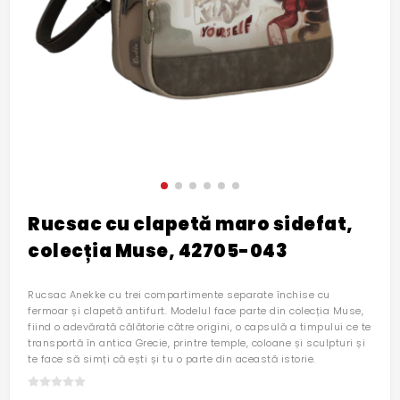
Rucsac cu clapetă maro sidefat,
colecția Muse, 42705-043
Rucsac Anekke cu trei compartimente separate închise cu
fermoar și clapetă antifurt. Modelul face parte din colecția Muse,
fiind o adevărată călătorie către origini, o capsulă a timpului ce te
transportă în antica Grecie, printre temple, coloane și sculpturi și
te face să simți că ești și tu o parte din această istorie.