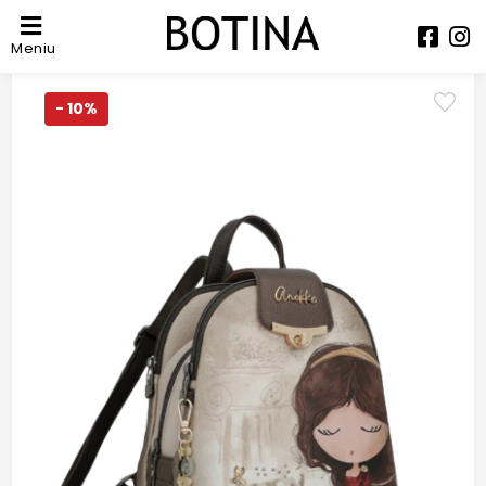
Meniu
- 10%