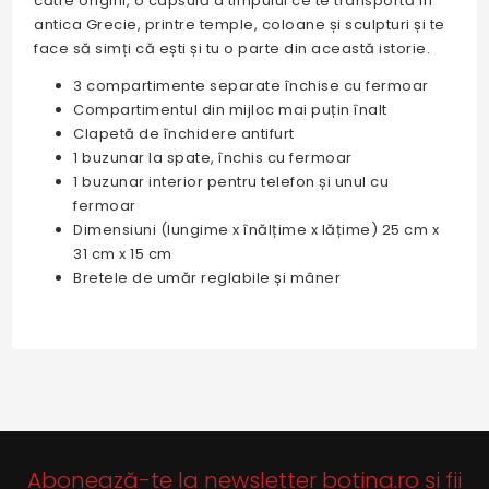
către origini, o capsulă a timpului ce te transportă în
antica Grecie, printre temple, coloane și sculpturi și te
face să simți că ești și tu o parte din această istorie.
3 compartimente separate închise cu fermoar
Compartimentul din mijloc mai puțin înalt
Clapetă de închidere antifurt
1 buzunar la spate, închis cu fermoar
1 buzunar interior pentru telefon și unul cu
fermoar
Dimensiuni (lungime x înălțime x lățime) 25 cm x
31 cm x 15 cm
Bretele de umăr reglabile și mâner
Abonează-te la newsletter botina.ro și fii