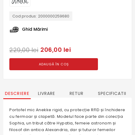
Cod produs:
2000000259680
Ghid Mărimi
206,00 lei
229,00 lei
ADAUGĂ ÎN COȘ
DESCRIERE
LIVRARE
RETUR
SPECIFICATII
Portofel mic Anekke rigid, cu protecție RFID și închidere
cu fermoar și clapetă. Modelul face parte din colecția
Sophia, un tribut către Hypatia, femeie astronom și
filosof din antica Alexandria, dar și tuturor femeilor