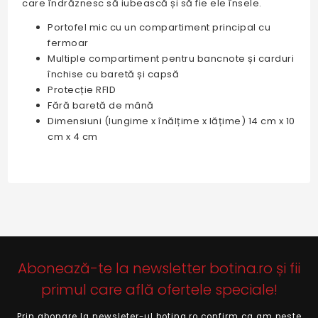
care îndrăznesc să iubească și să fie ele însele.
Portofel mic cu un compartiment principal cu
fermoar
Multiple compartiment pentru bancnote și carduri
închise cu baretă și capsă
Protecție RFID
Fără baretă de mână
Dimensiuni (lungime x înălțime x lățime) 14 cm x 10
cm x 4 cm
Abonează-te la newsletter botina.ro și fii
primul care află ofertele speciale!
Prin abonare la newsleter-ul botina.ro confirm ca am peste