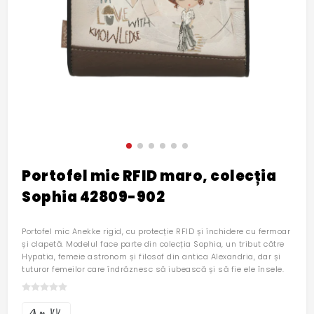
Portofel mic RFID maro, colecția
Sophia 42809-902
Portofel mic Anekke rigid, cu protecție RFID și închidere cu fermoar
și clapetă. Modelul face parte din colecția Sophia, un tribut către
Hypatia, femeie astronom și filosof din antica Alexandria, dar și
tuturor femeilor care îndrăznesc să iubească și să fie ele însele.