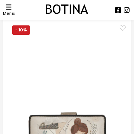
Meniu
- 10%