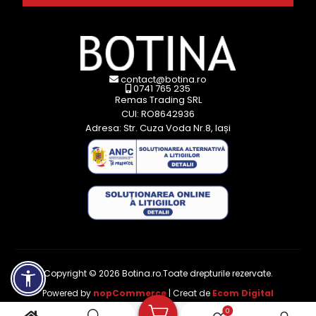
contact@botina.ro
0741 765 235
Remas Trading SRL
CUI: RO8642936
Adresa: Str. Cuza Voda Nr.8, Iași
Copyright © 2026 Botina.ro.Toate drepturile rezervate.
Powered by
nopCommerce
| Creat de
Ecom Digital
0