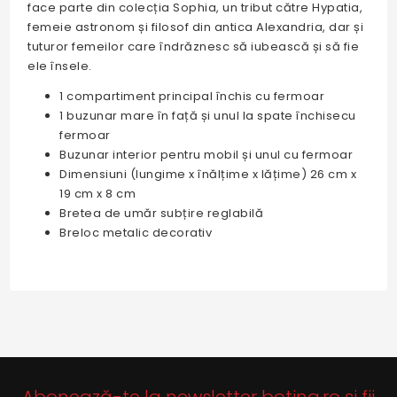
face parte din colecția Sophia, un tribut către Hypatia,
femeie astronom și filosof din antica Alexandria, dar și
tuturor femeilor care îndrăznesc să iubească și să fie
ele însele.
1 compartiment principal închis cu fermoar
1 buzunar mare în față și unul la spate închisecu
fermoar
Buzunar interior pentru mobil și unul cu fermoar
Dimensiuni (lungime x înălțime x lățime) 26 cm x
19 cm x 8 cm
Bretea de umăr subțire reglabilă
Breloc metalic decorativ