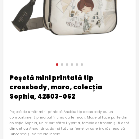
Poșetă mini printată tip
crossbody, maro, colecția
Sophia, 42803-062
Poșetă de umăr mini printată Anekke tip crossbody cu un
compartiment principal închis cu fermoar. Modelul face parte din
colecția Sophia, un tribut către Hypatia, femeie astronom și filosof
din antica Alexandria, dar și tuturor femeilor care îndrăznesc să
iubească și să fie ele însele.