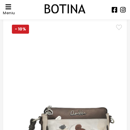
Meniu
- 10%