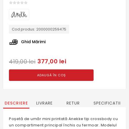
Cod produs:
2000000259475
Ghid Mărimi
377,00 lei
419,00 lei
ADAUGĂ ÎN COȘ
DESCRIERE
LIVRARE
RETUR
SPECIFICATII
Poșetă de umăr mini printată Anekke tip crossbody cu
un compartiment principal închis cu fermoar. Modelul