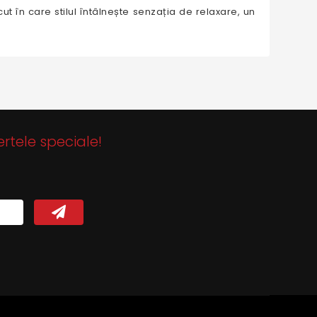
ut în care stilul întâlnește senzația de relaxare, un
ertele speciale!