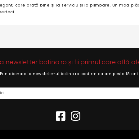
egant, care arată bine și la serviciu și la plimbare. Un mod plăc
perfect.
newsletter botina.ro și fii primul care află of
Prin abonare la newsleter-ul botina.ro confirm ca am peste 18 ani.