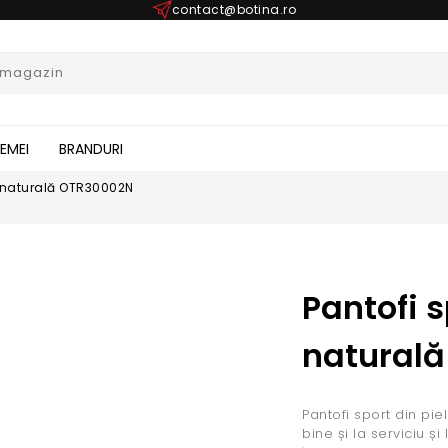
contact@botina.ro
FEMEI
BRANDURI
le naturală OTR30002N
Pantofi s
natural
Pantofi sport din pi
bine și la serviciu ș