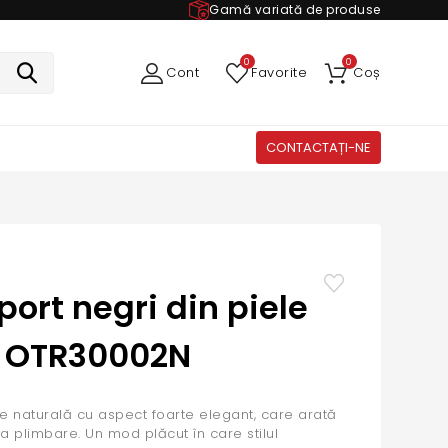
Gamă variată de produse
0
0
Cont
Favorite
Coș
CONTACTAȚI-NE
port negri din piele
ă OTR30002N
ele naturală cu aspect foarte elegant, care arată
i la plimbare. Un mod plăcut în care stilul