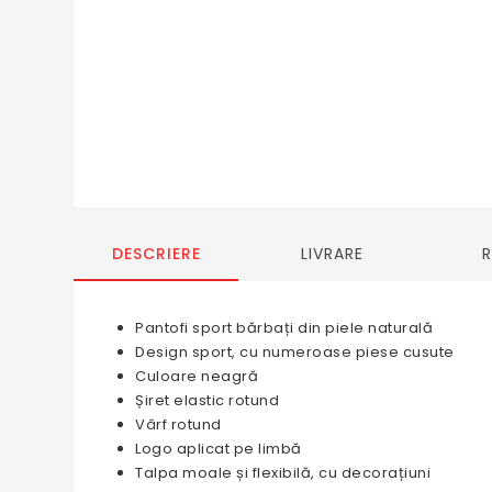
DESCRIERE
LIVRARE
Pantofi sport bărbați din piele naturală
Design sport, cu numeroase piese cusute
Culoare neagră
Șiret elastic rotund
Vârf rotund
Logo aplicat pe limbă
Talpa moale și flexibilă, cu decorațiuni