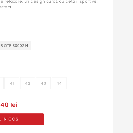
e relaxare, un design curat, cu detalii sportive,
erfect.
 B OTR 30002 N
41
42
43
44
40 lei
 ÎN COȘ