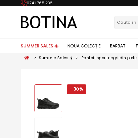
0741 765 235
SUMMER SALES ☀️
NOUA COLECȚIE
BARBATI
>
Summer Sales ☀️
>
Pantofi sport negri din pie
- 30%