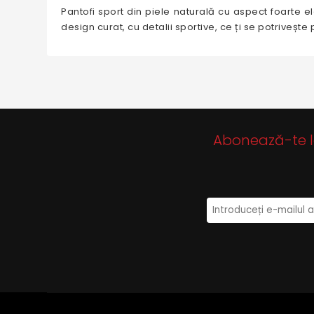
Pantofi sport din piele naturală cu aspect foarte el
design curat, cu detalii sportive, ce ți se potrivește 
Abonează-te la 