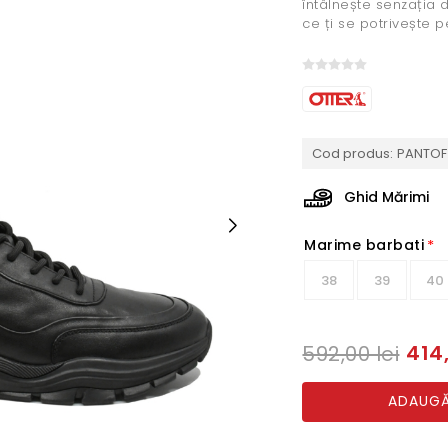
întâlnește senzația d
ce ți se potrivește p
Cod produs:
PANTOF
Ghid Mărimi
Marime barbati
*
38
39
40
414,
592,00 lei
ADAUGĂ