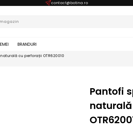
contact@botina.ro
FEMEI
BRANDURI
le naturală cu perforații OTR620010
Pantofi s
naturală 
OTR6200