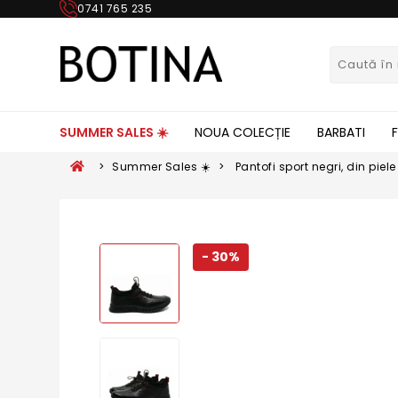
0741 765 235
SUMMER SALES ☀️
NOUA COLECȚIE
BARBATI
>
Summer Sales ☀️
>
Pantofi sport negri, din pie
- 30%