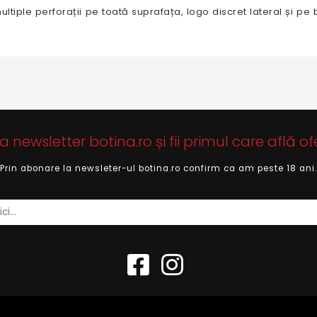
 multiple perforații pe toată suprafața, logo discret lateral și p
newsletter botina.ro și fii primul care află of
Prin abonare la newsleter-ul botina.ro confirm ca am peste 18 ani.