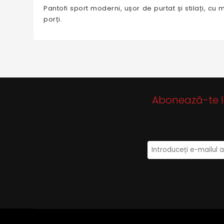
Pantofi sport moderni, ușor de purtat și stilați, cu
porți.
Abonează-te la 