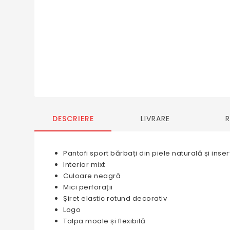
DESCRIERE
LIVRARE
Pantofi sport bărbați din piele naturală și inserți
Interior mixt
Culoare neagră
Mici perforații
Șiret elastic rotund decorativ
Logo
Talpa moale și flexibilă