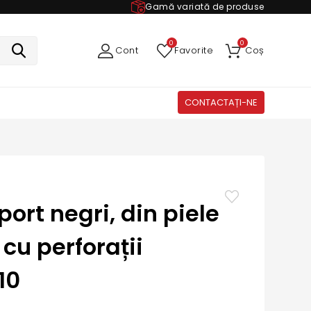
Gamă variată de produse
0
0
Cont
Favorite
Coș
CONTACTAȚI-NE
port negri, din piele
cu perforații
10