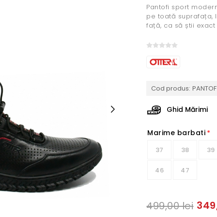
Pantofi sport moderni,
pe toată suprafața, 
față, ca să știi exac
Cod produs:
PANTOF 
Ghid Mărimi
Marime barbati
*
37
38
39
46
47
349,
499,00 lei