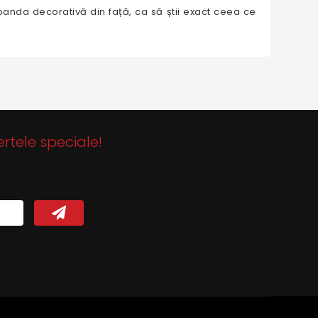
e banda decorativă din față, ca să știi exact ceea ce
ertele speciale!