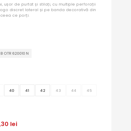
 ușor de purtat și stilați, cu multiple perforații
logo discret lateral și pe banda decorativă din
t ceea ce porți.
B OTR 620010 N
40
41
42
43
44
45
30 lei