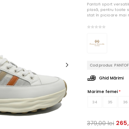
Pantofi sport versati
plasă, pentru toate s
stat în picioare mai 
Cod produs:
PANTOF 
Ghid Mărimi
Marime femei
*
34
35
36
265,
379,00 lei