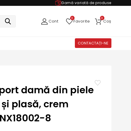
Gamă variată de produse
0
0
Cont
Favorite
Coș
CONTACTAȚI-NE
sport damă din piele
 și plasă, crem
FNX18002-8