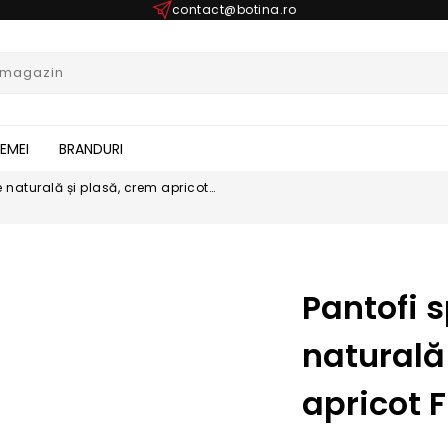
contact@botina.ro
FEMEI
BRANDURI
 naturală și plasă, crem apricot
Pantofi 
naturală
apricot 