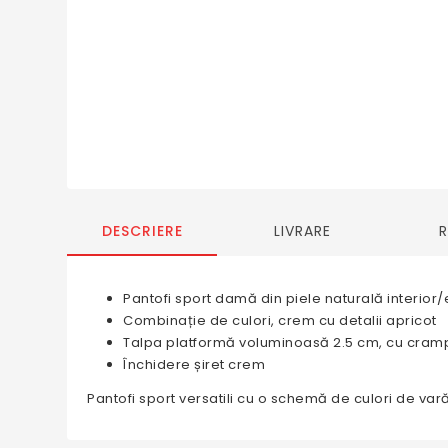
DESCRIERE
LIVRARE
Pantofi sport damă din piele naturală interior/e
Combinație de culori, crem cu detalii apricot
Talpa platformă voluminoasă 2.5 cm, cu cra
Închidere șiret crem
Pantofi sport versatili cu o schemă de culori de vară 