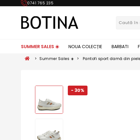
0741 765 235
SUMMER SALES ☀️
NOUA COLECȚIE
BARBATI
>
Summer Sales ☀️
>
Pantofi sport damă din piele
FNX18002-8
- 30%