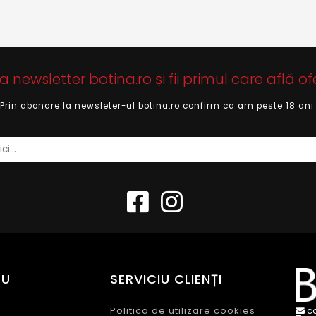
newsletter botina.ro și fii primul care află of
Prin abonare la newsleter-ul botina.ro confirm ca am peste 18 ani.
EU
SERVICIU CLIENȚI
Politica de utilizare cookies
c