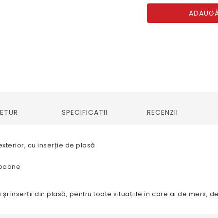
ADAUGĂ
RETUR
SPECIFICATII
RECENZII
xterior, cu inserție de plasă
mpoane
și inserții din plasă, pentru toate situațiile în care ai de mers, d