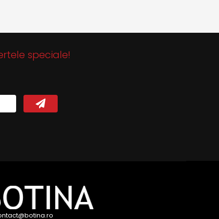
ertele speciale!
ontact@botina.ro