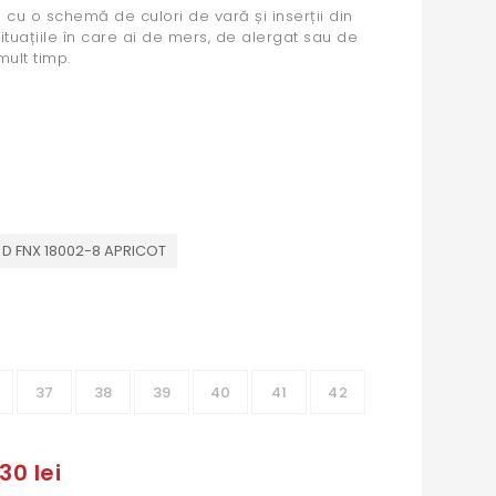
li cu o schemă de culori de vară și inserții din
ituațiile în care ai de mers, de alergat sau de
mult timp.
D FNX 18002-8 APRICOT
37
38
39
40
41
42
30 lei