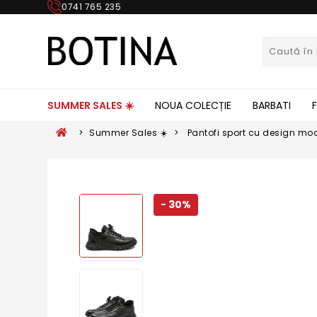
0741 765 235
SUMMER SALES ☀️
NOUA COLECȚIE
BARBATI
>
Summer Sales ☀️
>
Pantofi sport cu design mode
FNX5215
- 30%