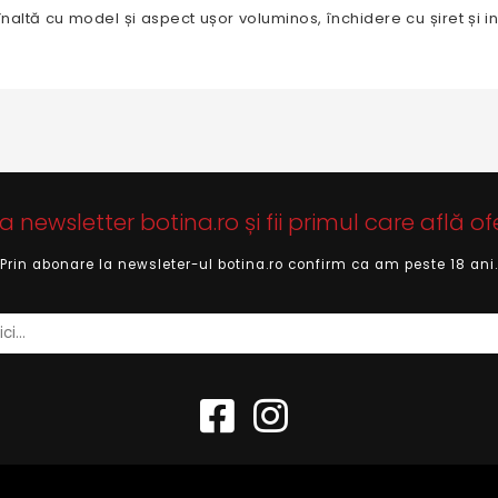
înaltă cu model și aspect ușor voluminos, închidere cu șiret și i
newsletter botina.ro și fii primul care află of
Prin abonare la newsleter-ul botina.ro confirm ca am peste 18 ani.