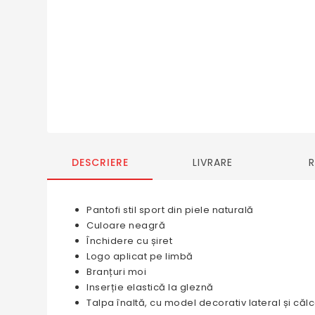
DESCRIERE
LIVRARE
Pantofi stil sport din piele naturală
Culoare neagră
Închidere cu șiret
Logo aplicat pe limbă
Branțuri moi
Inserție elastică la gleznă
Talpa înaltă, cu model decorativ lateral și că