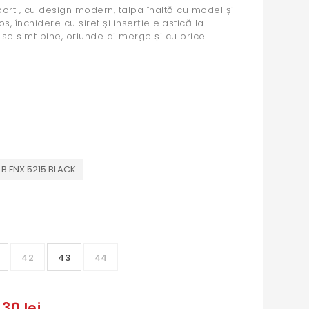
sport , cu design modern, talpa înaltă cu model și
, închidere cu șiret și inserție elastică la
 se simt bine, oriunde ai merge și cu orice
B FNX 5215 BLACK
42
43
44
30 lei