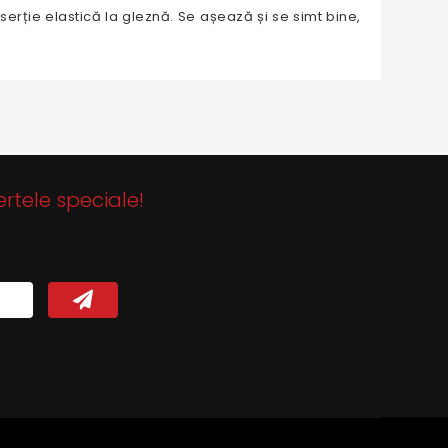
nserție elastică la gleznă. Se așează și se simt bine,
ertele speciale!