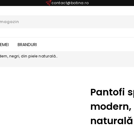
contact@botina.ro
FEMEI
BRANDURI
rn, negri, din piele naturală
Pantofi 
modern, 
naturală