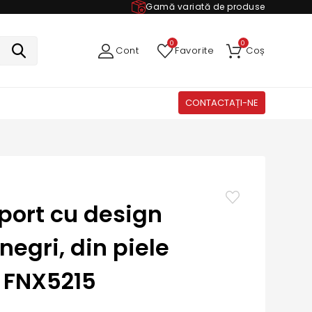
Gamă variată de produse
0
0
Cont
Favorite
Coș
CONTACTAȚI-NE
sport cu design
negri, din piele
 FNX5215