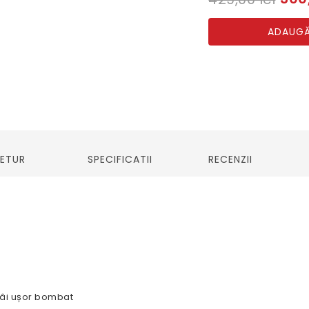
ADAUGĂ
RETUR
SPECIFICATII
RECENZII
lcâi ușor bombat