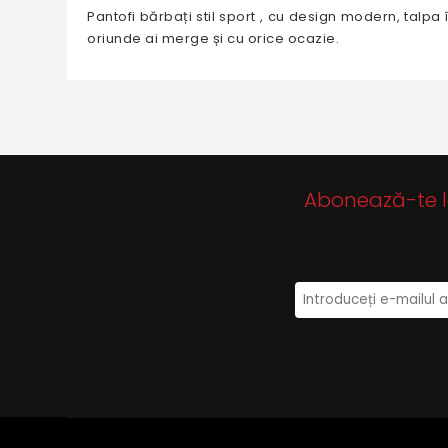
Pantofi bărbați stil sport , cu design modern, talpa 
oriunde ai merge și cu orice ocazie.
Abonează-te la 