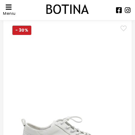
Meniu
- 30%