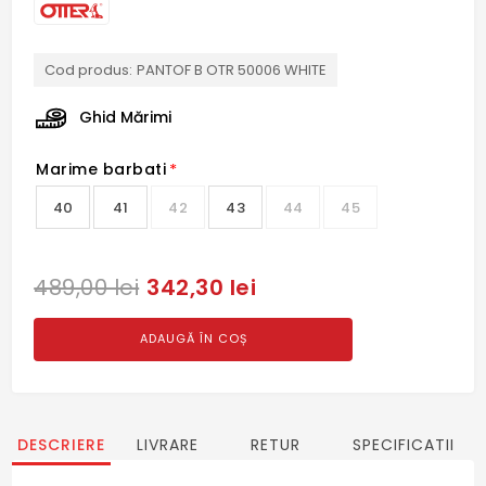
Cod produs:
PANTOF B OTR 50006 WHITE
Ghid Mărimi
Marime barbati
*
40
41
42
43
44
45
342,30 lei
489,00 lei
ADAUGĂ ÎN COȘ
DESCRIERE
LIVRARE
RETUR
SPECIFICATII