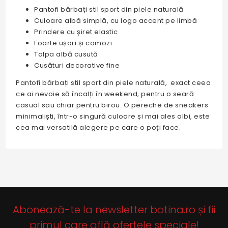
Pantofi bărbați stil sport din piele naturală
Culoare albă simplă, cu logo accent pe limbă
Prindere cu șiret elastic
Foarte ușori și comozi
Talpa albă cusută
Cusături decorative fine
Pantofi bărbați stil sport din piele naturală, exact ceea
ce ai nevoie să încalți în weekend, pentru o seară
casual sau chiar pentru birou. O pereche de sneakers
minimaliști, într-o singură culoare și mai ales albi, este
cea mai versatilă alegere pe care o poți face.
Abonează-te la newsletter botina.ro și fii
primul care află ofertele speciale!