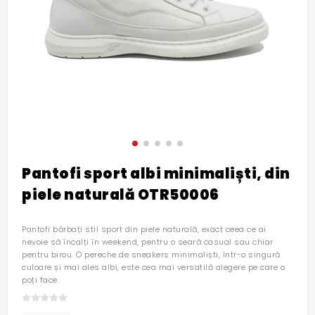
Pantofi sport albi minimaliști, din
piele naturală OTR50006
Pantofi bărbați stil sport din piele naturală, exact ceea ce ai
nevoie să încalți în weekend, pentru o seară casual sau chiar
pentru birou. O pereche de sneakers minimaliști, într-o singură
culoare și mai ales albi, este cea mai versatilă alegere pe care o
poți face.