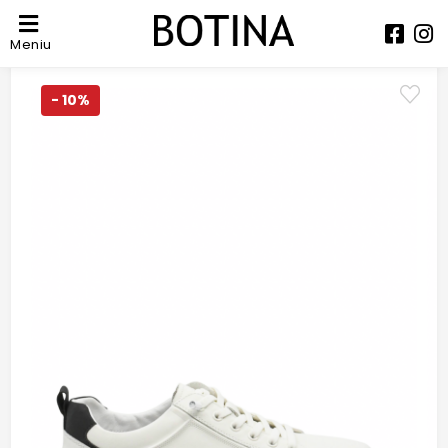
Meniu
- 10%