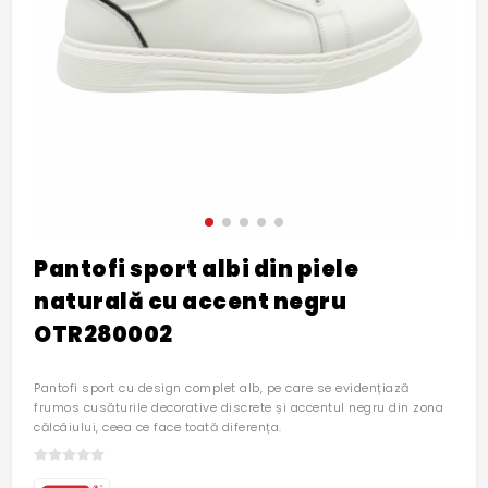
Pantofi sport albi din piele
naturală cu accent negru
OTR280002
Pantofi sport cu design complet alb, pe care se evidențiază
frumos cusăturile decorative discrete și accentul negru din zona
călcâiului, ceea ce face toată diferența.