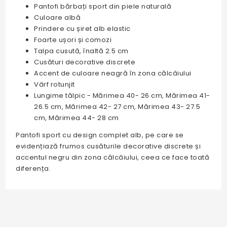
Pantofi bărbați sport din piele naturală
Culoare albă
Prindere cu șiret alb elastic
Foarte ușori și comozi
Talpa cusută, înaltă 2.5 cm
Cusături decorative discrete
Accent de culoare neagră în zona călcâiului
Vârf rotunjit
Lungime tălpic - Mărimea 40- 26 cm, Mărimea 41-
26.5 cm, Mărimea 42- 27 cm, Mărimea 43- 27.5
cm, Mărimea 44- 28 cm
Pantofi sport cu design complet alb, pe care se
evidențiază frumos cusăturile decorative discrete și
accentul negru din zona călcâiului, ceea ce face toată
diferența.