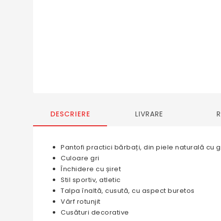
DESCRIERE
LIVRARE
Pantofi practici bărbați, din piele naturală cu g
Culoare gri
Închidere cu șiret
Stil sportiv, atletic
Talpa înaltă, cusută, cu aspect buretos
Vârf rotunjit
Cusături decorative