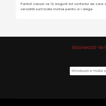
Pantofi casual ce îți asigură tot confortul de care a
versatilă sunt toate motive pentru a-i alege.
Abonează-te la 