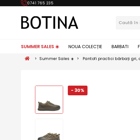
0741 765 235
SUMMER SALES ☀️
NOUA COLECȚIE
BARBATI
>
Summer Sales ☀️
>
Pantofi practici bărbați gri,
FNX2802
- 30%