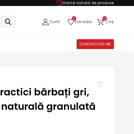
Gamă variată de produse
0
0
Cont
Favorite
Coș
CONTACTAȚI-NE
ractici bărbați gri,
e naturală granulată