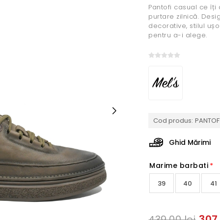
Pantofi casual ce îți
purtare zilnică. Desig
decorative, stilul uș
pentru a-i alege.
Cod produs:
PANTOF 
Ghid Mărimi
Marime barbati
*
39
40
41
307,
439,00 lei