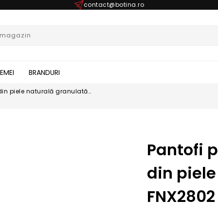
contact@botina.ro
FEMEI
BRANDURI
 din piele naturală granulată
Pantofi p
din piel
FNX2802