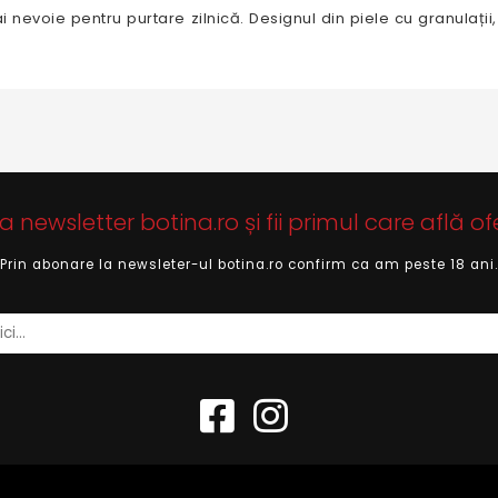
i nevoie pentru purtare zilnică. Designul din piele cu granulații, 
newsletter botina.ro și fii primul care află of
Prin abonare la newsleter-ul botina.ro confirm ca am peste 18 ani.