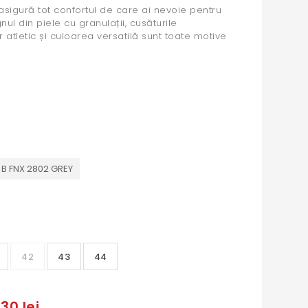
 asigură tot confortul de care ai nevoie pentru
nul din piele cu granulații, cusăturile
or atletic și culoarea versatilă sunt toate motive
B FNX 2802 GREY
42
43
44
30 lei