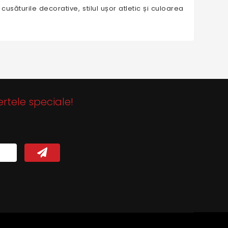
cusăturile decorative, stilul ușor atletic și culoarea
ertele speciale!