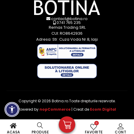
contact@botina.ro
0741 765 235
Remas Trading SRL
CUI: RO8642936
Adresa: Str. Cuza Voda Nr.8, Iași
Copyright © 2026 Botina.ro.Toate drepturile rezervate.
Powered by
nopCommerce
| Creat de
Ecom Digital
0
ACASA
PRODUSE
FAVORITE
CONT