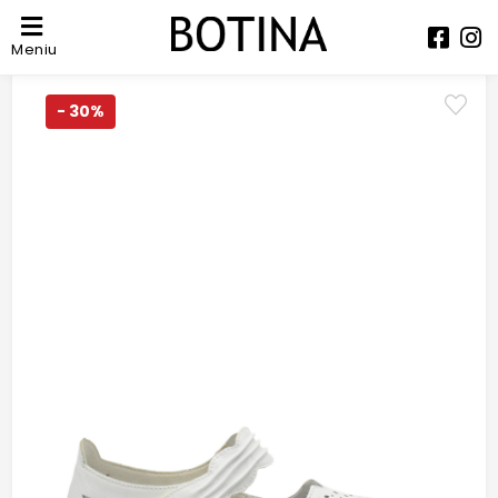
Meniu
- 30%