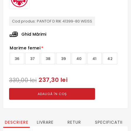
Cod produs:
PANTOF D RIK 41399-80 WEISS
Ghid Mărimi
Marime femei
*
36
37
38
39
40
41
42
237,30 lei
339,00 lei
ADAUGĂ ÎN COȘ
DESCRIERE
LIVRARE
RETUR
SPECIFICATII