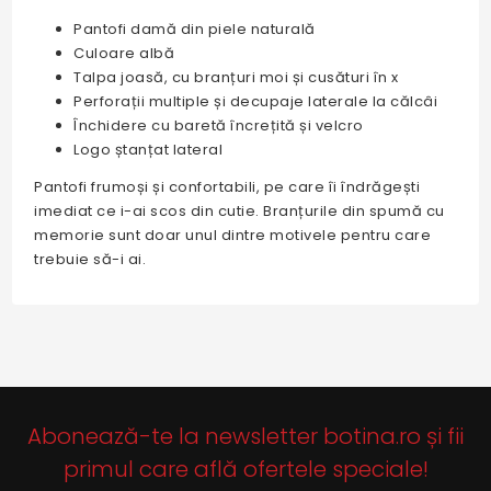
Pantofi damă din piele naturală
Culoare albă
Talpa joasă, cu branțuri moi și cusături în x
Perforații multiple și decupaje laterale la călcâi
Închidere cu baretă încrețită și velcro
Logo ștanțat lateral
Pantofi frumoși și confortabili, pe care îi îndrăgești
imediat ce i-ai scos din cutie. Branțurile din spumă cu
memorie sunt doar unul dintre motivele pentru care
trebuie să-i ai.
Abonează-te la newsletter botina.ro și fii
primul care află ofertele speciale!