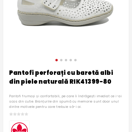
Pantofi perforați cu baretă albi
din piele naturală RIK41399-80
Pantofi frumoși și confortabili, pe care îi îndrăgești imediat ce i-ai
scos din cutie. Branțurile din spumă cu memorie sunt doar unul
dintre motivele pentru care trebuie să-i ai.