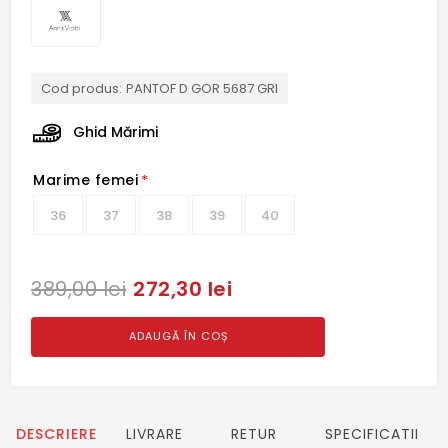
Cod produs:
PANTOF D GOR 5687 GRI
Ghid Mărimi
Marime femei
*
36
37
38
39
40
272,30 lei
389,00 lei
ADAUGĂ ÎN COȘ
DESCRIERE
LIVRARE
RETUR
SPECIFICATII