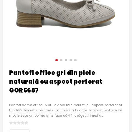
Pantofi office gri din piele
naturală cu aspect perforat
GOR5687
Pantofi damă office în stil clasic minimalist, cu aspect perforat și
fundiță discretă, pe care îi poți asorta la orice. Interiorul extrem de
moale este un bonus și te face să-i îndrăgești imediat.