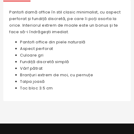
Pantofi damă office în stil clasic minimalist, cu aspect
perforat și fundiță discretă, pe care îi poți asorta la
orice. Interiorul extrem de moale este un bonus și te
face să-i îndrăgești imediat.
Pantofi office din piele naturală
Aspect perforat
Culoare gri
Fundiță discretă simplă
Vârf pătrat
Branțuri extrem de moi, cu pernuțe
Talpa joasă
Toc bloc 3.5 cm