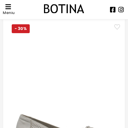
Meniu
- 30%