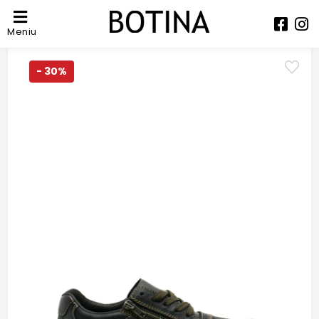
Meniu
- 30%