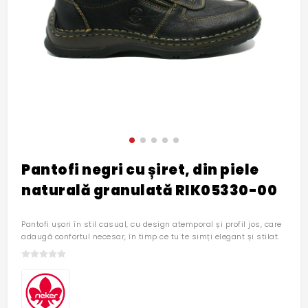
Pantofi negri cu șiret, din piele
naturală granulată RIK05330-00
Pantofi ușori în stil casual, cu design atemporal și profil jos, care
adaugă confortul necesar, în timp ce tu te simți elegant și stilat.