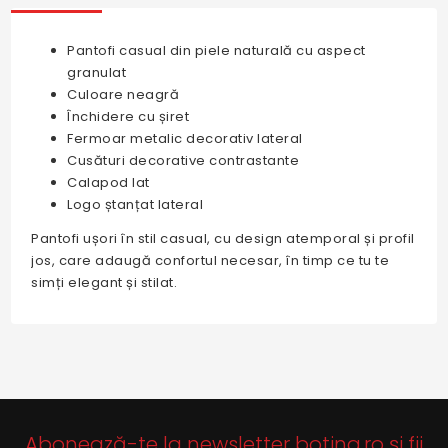
Pantofi casual din piele naturală cu aspect
granulat
Culoare neagră
Închidere cu șiret
Fermoar metalic decorativ lateral
Cusături decorative contrastante
Calapod lat
Logo ștanțat lateral
Pantofi ușori în stil casual, cu design atemporal și profil
jos, care adaugă confortul necesar, în timp ce tu te
simți elegant și stilat.
Abonează-te la newsletter botina.ro și fii