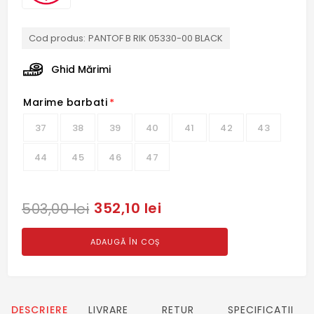
Cod produs:
PANTOF B RIK 05330-00 BLACK
Ghid Mărimi
Marime barbati
*
37
38
39
40
41
42
43
44
45
46
47
352,10 lei
503,00 lei
ADAUGĂ ÎN COȘ
DESCRIERE
LIVRARE
RETUR
SPECIFICATII