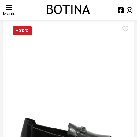
Meniu
- 30%