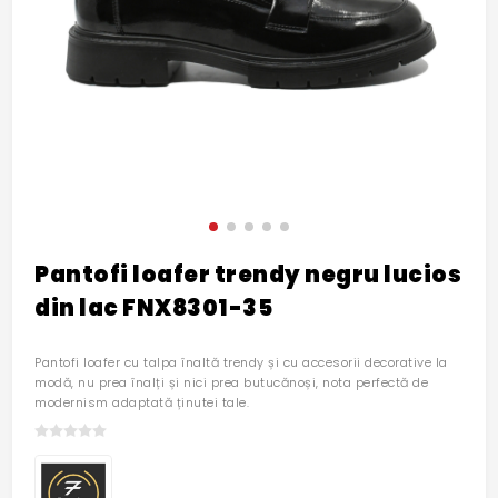
Pantofi loafer trendy negru lucios
din lac FNX8301-35
Pantofi loafer cu talpa înaltă trendy și cu accesorii decorative la
modă, nu prea înalți și nici prea butucănoși, nota perfectă de
modernism adaptată ținutei tale.