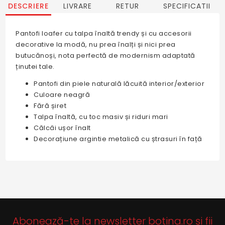
DESCRIERE
LIVRARE
RETUR
SPECIFICATII
Pantofi loafer cu talpa înaltă trendy și cu accesorii
decorative la modă, nu prea înalți și nici prea
butucănoși, nota perfectă de modernism adaptată
ținutei tale.
Pantofi din piele naturală lăcuită interior/exterior
Culoare neagră
Fără șiret
Talpa înaltă, cu toc masiv și riduri mari
Călcâi ușor înalt
Decorațiune argintie metalică cu ștrasuri în față
Abonează-te la newsletter botina.ro și fii