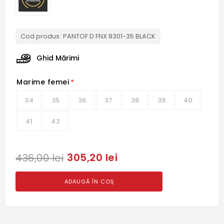
Cod produs:
PANTOF D FNX 8301-35 BLACK
Ghid Mărimi
Marime femei
*
34
35
36
37
38
39
40
41
42
305,20 lei
436,00 lei
ADAUGĂ ÎN COȘ