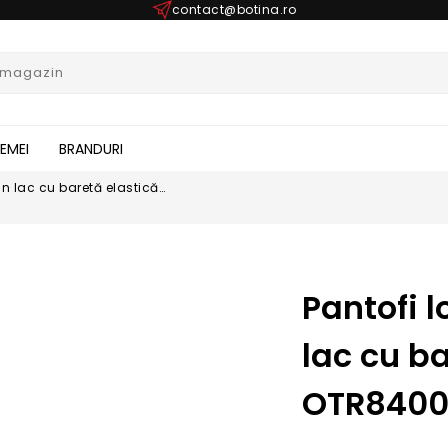
contact@botina.ro
FEMEI
BRANDURI
in lac cu baretă elastică
Pantofi 
lac cu b
OTR840