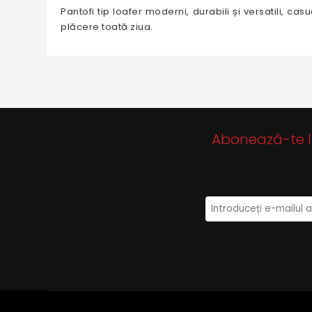
Pantofi tip loafer moderni, durabili și versatili, ca
plăcere toată ziua.
Abonează-te la 