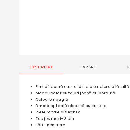
DESCRIERE
LIVRARE
Pantofi damă casual din piele naturală lăcuită
Model loafer cu talpa joasă cu bordură
Culoare neagră
Baretă aplicată elastică cu cristale
Piele moale și flexibilă
Toc jos masiv 3 cm
Fără închidere