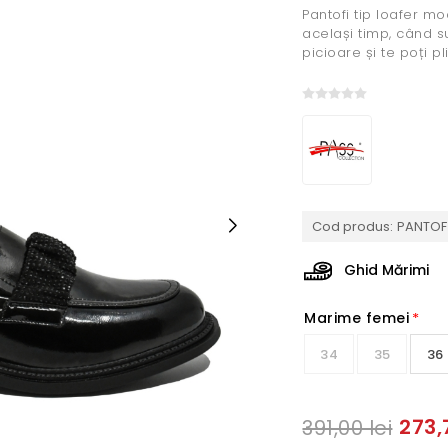
Pantofi tip loafer mod
același timp, când su
picioare și te poți p
Cod produs:
PANTOF
Ghid Mărimi
Marime femei
*
34
35
36
273,
391,00 lei