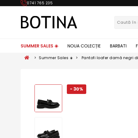
0741 765 235
SUMMER SALES ☀️
NOUA COLECȚIE
BARBATI
>
Summer Sales ☀️
>
Pantofi loafer damă negri d
OTR840006
- 30%