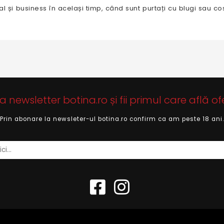
sual și business în același timp, când sunt purtați cu blugi sau co
newsletter botina.ro și fii primul care află of
Prin abonare la newsleter-ul botina.ro confirm ca am peste 18 ani.