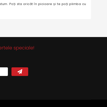
stum. Poți sta oricât în picioare și te poți plimba cu
ertele speciale!