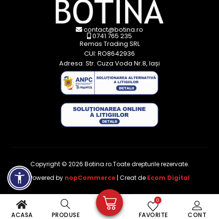
contact@botina.ro
0741 765 235
Remas Trading SRL
CUI: RO8642936
Adresa: Str. Cuza Voda Nr.8, Iași
Copyright © 2026 Botina.ro.Toate drepturile rezervate.
Powered by
nopCommerce
| Creat de
Ecom Digital
0
ACASA
PRODUSE
FAVORITE
CONT