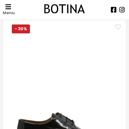
Meniu
- 30%