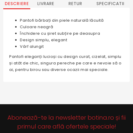
DESCRIERE
LIVRARE
RETUR
SPECIFICATII
Pantofi bărbați din piele naturală lăcuită
Culoare neagră
Închidere cu șiret subțire pe deasupra
Design simplu, elegant
Vârf alungit
Pantofi eleganți lucioși cu design curat, cizelat, simplu
și atât de chic, singura pereche pe care e nevoie să o
ai, pentru birou sau diverse ocazii mai speciale.
Abonează-te la newsletter botina.ro și fii
primul care află ofertele speciale!