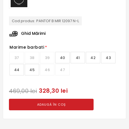
Cod produs:
PANTOF B MIR 12097 N-L
Ghid Mărimi
Marime barbati
*
37
38
39
40
41
42
43
44
45
46
47
328,30 lei
469,00 lei
ADAUGĂ ÎN COȘ