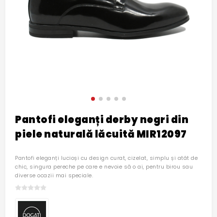
Pantofi eleganți derby negri din
piele naturală lăcuită MIR12097
Pantofi eleganți lucioși cu design curat, cizelat, simplu și atât de
chic, singura pereche pe care e nevoie să o ai, pentru birou sau
diverse ocazii mai speciale.