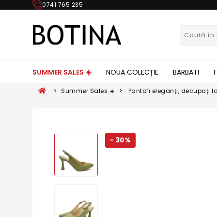
0741 765 235
SUMMER SALES ☀️
NOUA COLECȚIE
BARBATI
>
Summer Sales ☀️
>
Pantofi eleganți, decupați la
naturală MIR824
- 30%