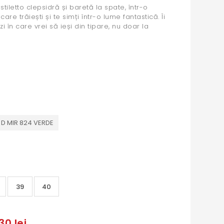
tiletto clepsidră și baretă la spate, într-o
re trăiești și te simți într-o lume fantastică. Îi
zi în care vrei să ieși din tipare, nu doar la
D MIR 824 VERDE
39
40
30 lei