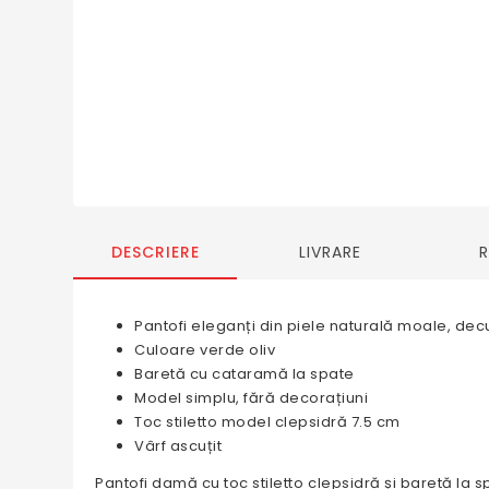
DESCRIERE
LIVRARE
Pantofi eleganți din piele naturală moale, dec
Culoare verde oliv
Baretă cu cataramă la spate
Model simplu, fără decorațiuni
Toc stiletto model clepsidră 7.5 cm
Vârf ascuțit
Pantofi damă cu toc stiletto clepsidră și baretă la spa