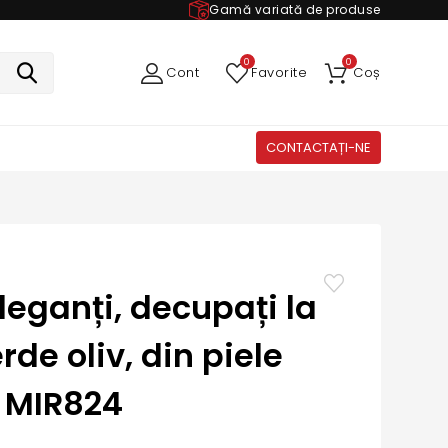
Gamă variată de produse
0
0
Cont
Favorite
Coș
CONTACTAȚI-NE
leganți, decupați la
rde oliv, din piele
 MIR824