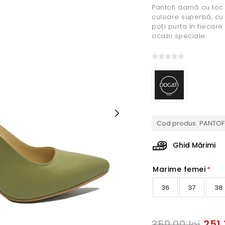
Pantofi damă cu toc s
culoare superbă, cu ca
poți purta în fiecare 
ocazii speciale.
Cod produs:
PANTOF 
Ghid Mărimi
Marime femei
*
36
37
38
251,
359,00 lei