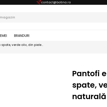
contact@botina.ro
FEMEI
BRANDURI
 spate, verde oliv, din piele
Pantofi e
spate, ve
naturală