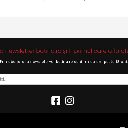
newsletter botina.ro și fii primul care află of
Prin abonare la newsleter-ul botina.ro confirm ca am peste 18 ani.