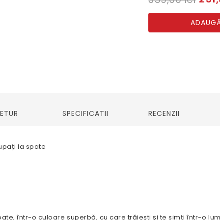
ADAUGĂ
RETUR
SPECIFICATII
RECENZII
upați la spate
te, într-o culoare superbă, cu care trăiești și te simți într-o lume