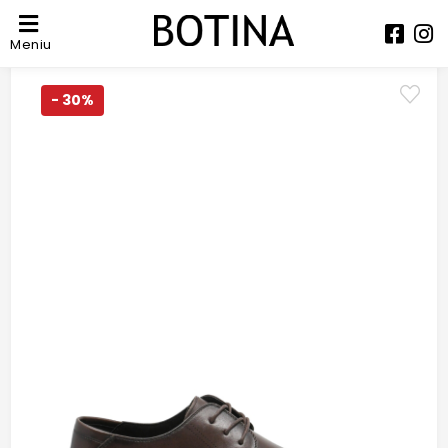
Meniu
- 30%