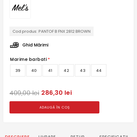
Cod produs:
PANTOF B FNX 2812 BROWN
Ghid Mărimi
Marime barbati
*
39
40
41
42
43
44
286,30 lei
409,00 lei
ADAUGĂ ÎN COȘ