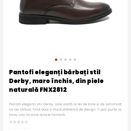
Pantofi eleganți bărbați stil
Derby, maro închis, din piele
naturală FNX2812
Pantofi eleganți stil Derby, care arată la fel de bine și de sofisticat
ca cei Oxford, fiind doar o mică diferență de design. Îi poți purta la
birou sau la orice ocazie formală.