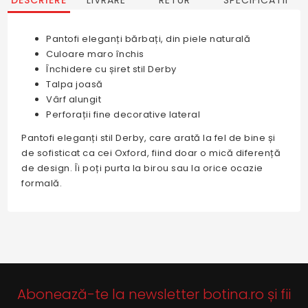
DESCRIERE
LIVRARE
RETUR
SPECIFICATII
Pantofi eleganți bărbați, din piele naturală
Culoare maro închis
Închidere cu șiret stil Derby
Talpa joasă
Vârf alungit
Perforații fine decorative lateral
Pantofi eleganți stil Derby, care arată la fel de bine și
de sofisticat ca cei Oxford, fiind doar o mică diferență
de design. Îi poți purta la birou sau la orice ocazie
formală.
Abonează-te la newsletter botina.ro și fii