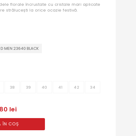
ele florale încrustate cu cristale mari aplicate
re strălucești la orice ocazie festivă.
 D MEN 23640 BLACK
38
39
40
41
42
34
80 lei
 ÎN COȘ