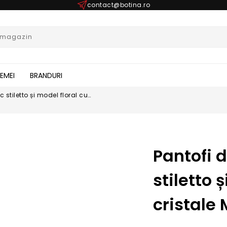
contact@botina.ro
FEMEI
BRANDURI
 stiletto și model floral cu
Pantofi 
stiletto 
cristale