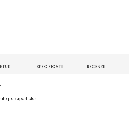
RETUR
SPECIFICATII
RECENZII
e
cate pe suport clar