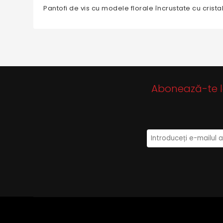
Pantofi de vis cu modele florale încrustate cu cristal
Abonează-te la 