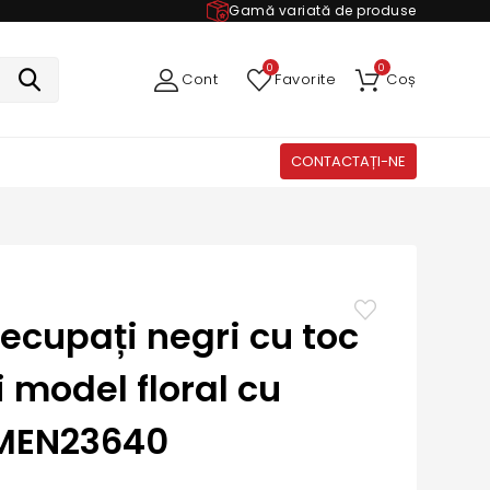
Gamă variată de produse
0
0
Cont
Favorite
Coș
CONTACTAȚI-NE
decupați negri cu toc
și model floral cu
 MEN23640