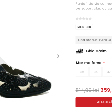
Pantofi de vis cu mod
pe suport clar, cu ca
Cod produs:
PANTOF
Ghid Mărimi
Marime femei
*
35
36
37
359,
514,00 lei
ADAUGĂ