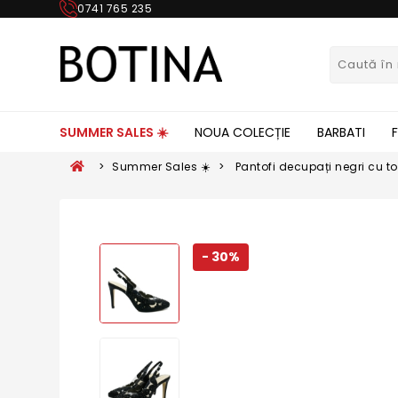
0741 765 235
SUMMER SALES ☀️
NOUA COLECȚIE
BARBATI
>
Summer Sales ☀️
>
Pantofi decupați negri cu toc
cristale MEN23640
- 30%