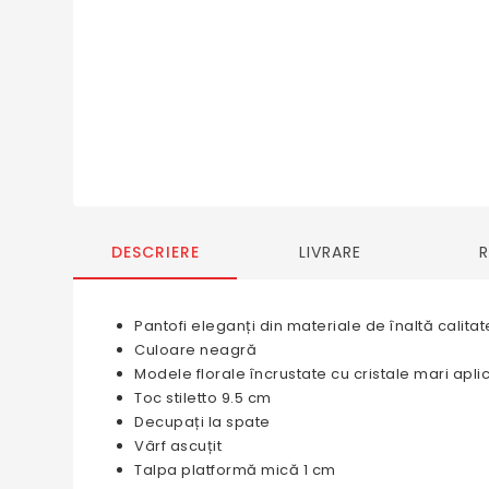
DESCRIERE
LIVRARE
Pantofi eleganți din materiale de înaltă calitat
Culoare neagră
Modele florale încrustate cu cristale mari apli
Toc stiletto 9.5 cm
Decupați la spate
Vârf ascuțit
Talpa platformă mică 1 cm