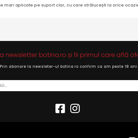
e mari aplicate pe suport clar, cu care strălucești la orice ocazie
newsletter botina.ro și fii primul care află of
Prin abonare la newsleter-ul botina.ro confirm ca am peste 18 ani.