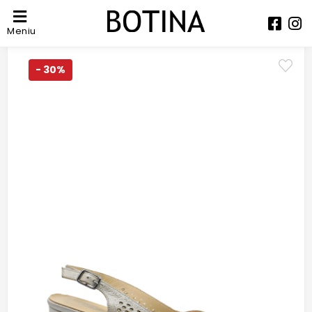
Meniu
- 30%