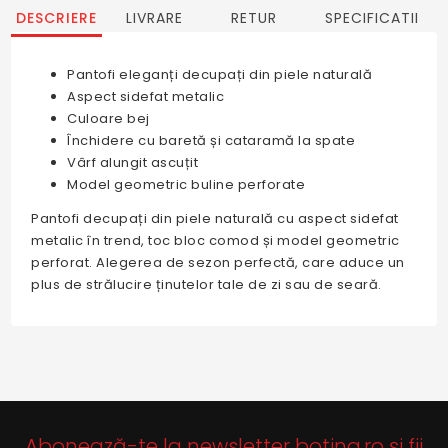
DESCRIERE
LIVRARE
RETUR
SPECIFICATII
Pantofi eleganți decupați din piele naturală
Aspect sidefat metalic
Culoare bej
Închidere cu baretă și cataramă la spate
Vârf alungit ascuțit
Model geometric buline perforate
Pantofi decupați din piele naturală cu aspect sidefat
metalic în trend, toc bloc comod și model geometric
perforat. Alegerea de sezon perfectă, care aduce un
plus de strălucire ținutelor tale de zi sau de seară.
Abonează-te la newsletter botina.ro și fii