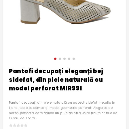
Pantofi decupați eleganți bej
sidefat, din piele naturală cu
model perforat MIR991
Pantofi decupați din piele naturală cu aspect sidefat metalic în
trend, toc bloc comod și model geometric perforat. Alegerea de
sezon perfectă, care aduce un plus de strălucire ținutelor tale de
zi sau de seară.