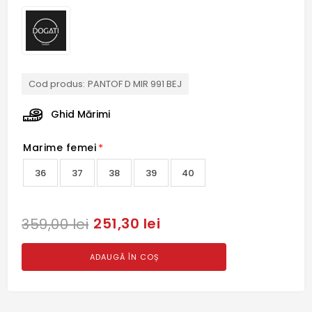
Cod produs:
PANTOF D MIR 991 BEJ
Ghid Mărimi
Marime femei
*
36
37
38
39
40
251,30 lei
359,00 lei
ADAUGĂ ÎN COȘ