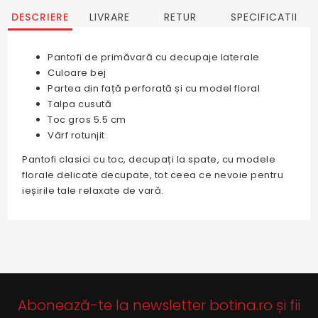
DESCRIERE
LIVRARE
RETUR
SPECIFICATII
Pantofi de primăvară cu decupaje laterale
Culoare bej
Partea din față perforată și cu model floral
Talpa cusută
Toc gros 5.5 cm
Vârf rotunjit
Pantofi clasici cu toc, decupați la spate, cu modele
florale delicate decupate, tot ceea ce nevoie pentru
ieșirile tale relaxate de vară.
Abonează-te la newsletter botina.ro și fii