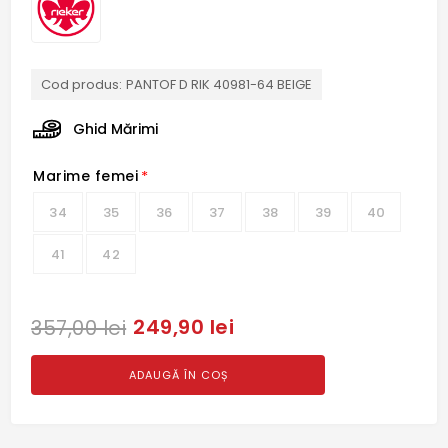
Cod produs:
PANTOF D RIK 40981-64 BEIGE
Ghid Mărimi
Marime femei
*
34
35
36
37
38
39
40
41
42
249,90 lei
357,00 lei
ADAUGĂ ÎN COȘ