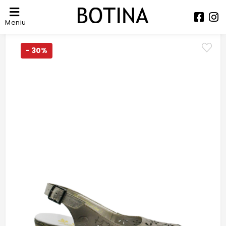
Meniu
- 30%