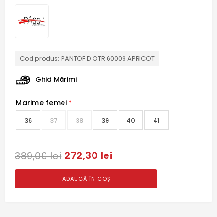
Cod produs:
PANTOF D OTR 60009 APRICOT
Ghid Mărimi
Marime femei
*
36
37
38
39
40
41
272,30 lei
389,00 lei
ADAUGĂ ÎN COȘ