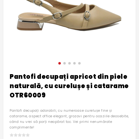
Pantofi decupați apricot din piele
naturală, cu curelușe și catarame
OTR60009
Pantofi decupați adorabili, cu numeroase curelușe fine și
catarame, aspect office elegant, grozavi pentru ocaziile deosebite,
când nu vrei să porți neapărat toc. Vei primi nenumărate
complimente!