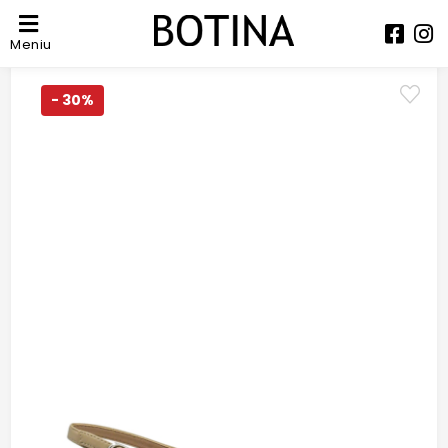
Meniu
- 30%