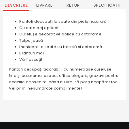
DESCRIERE
LIVRARE
RETUR
SPECIFICATII
Pantofi decupați la spate din piele naturală
Culoare bej apricot
Curelușe decorative oblice cu catarame
Talpa joasă
Închidere la spate cu baretă și cataramă
Branțuri moi
Vârf ascuțit
Pantofi decupați adorabili, cu numeroase curelușe
fine și catarame, aspect office elegant, grozavi pentru
ocaziile deosebite, când nu vrei să porți neapărat toc.
Vei primi nenumărate complimente!