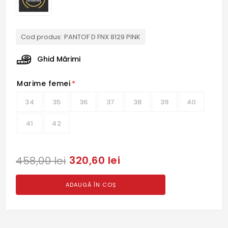
Cod produs:
PANTOF D FNX 8129 PINK
Ghid Mărimi
Marime femei
*
34
35
36
37
38
39
40
41
42
320,60 lei
458,00 lei
ADAUGĂ ÎN COȘ