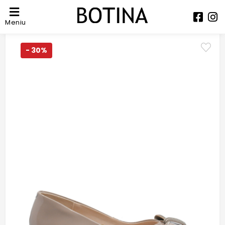
Meniu
- 30%