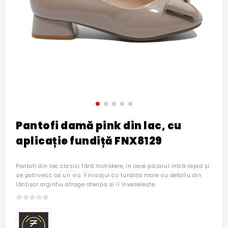
Pantofi damă pink din lac, cu
aplicație fundiță FNX8129
Pantofi din lac clasici fără închidere, în care piciorul intră rapid și
se potrivesc ca un vis. Finisajul cu fundița mare cu detaliu din
lănțișor argintiu atrage atenția și îi înveselește.