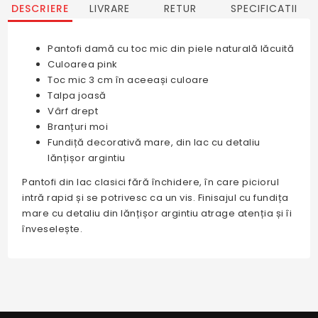
DESCRIERE
LIVRARE
RETUR
SPECIFICATII
Pantofi damă cu toc mic din piele naturală lăcuită
Culoarea pink
Toc mic 3 cm în aceeași culoare
Talpa joasă
Vârf drept
Branțuri moi
Fundiță decorativă mare, din lac cu detaliu
lănțișor argintiu
Pantofi din lac clasici fără închidere, în care piciorul
intră rapid și se potrivesc ca un vis. Finisajul cu fundița
mare cu detaliu din lănțișor argintiu atrage atenția și îi
înveselește.