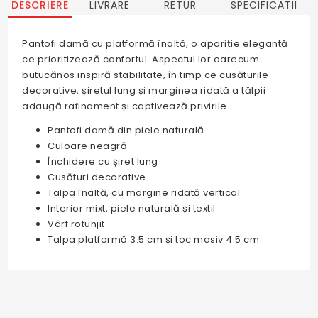
DESCRIERE
LIVRARE
RETUR
SPECIFICATII
Pantofi damă cu platformă înaltă, o apariție elegantă
ce prioritizează confortul. Aspectul lor oarecum
butucănos inspiră stabilitate, în timp ce cusăturile
decorative, șiretul lung și marginea ridată a tălpii
adaugă rafinament și captivează privirile.
Pantofi damă din piele naturală
Culoare neagră
Închidere cu șiret lung
Cusături decorative
Talpa înaltă, cu margine ridată vertical
Interior mixt, piele naturală și textil
Vârf rotunjit
Talpa platformă 3.5 cm și toc masiv 4.5 cm