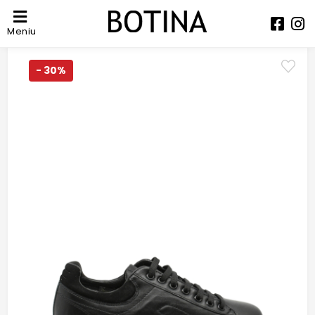
Meniu
- 30%