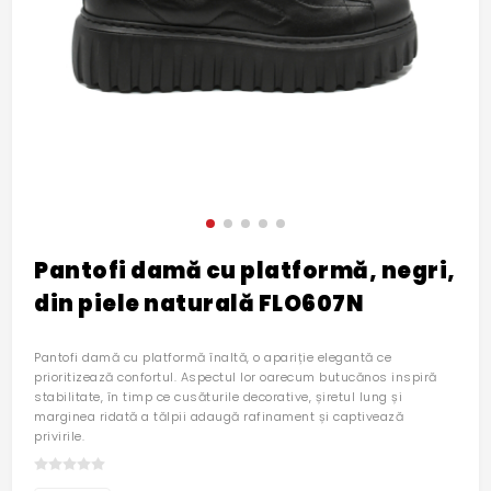
Pantofi damă cu platformă, negri,
din piele naturală FLO607N
Pantofi damă cu platformă înaltă, o apariție elegantă ce
prioritizează confortul. Aspectul lor oarecum butucănos inspiră
stabilitate, în timp ce cusăturile decorative, șiretul lung și
marginea ridată a tălpii adaugă rafinament și captivează
privirile.