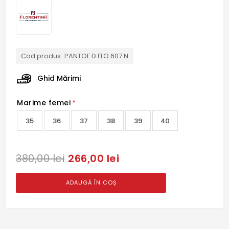
Cod produs:
PANTOF D FLO 607 N
Ghid Mărimi
Marime femei
*
35
36
37
38
39
40
266,00 lei
380,00 lei
ADAUGĂ ÎN COȘ