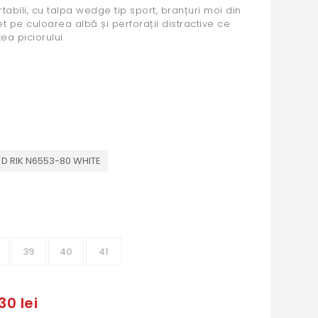
tabili, cu talpa wedge tip sport, branțuri moi din
t pe culoarea albă și perforații distractive ce
ea piciorului.
D RIK N6553-80 WHITE
39
40
41
30 lei