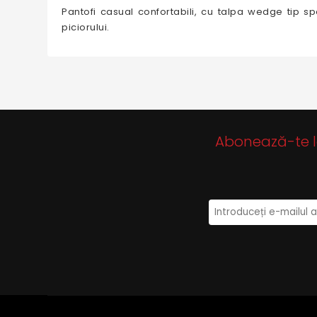
Pantofi casual confortabili, cu talpa wedge tip sp
piciorului.
Abonează-te la 