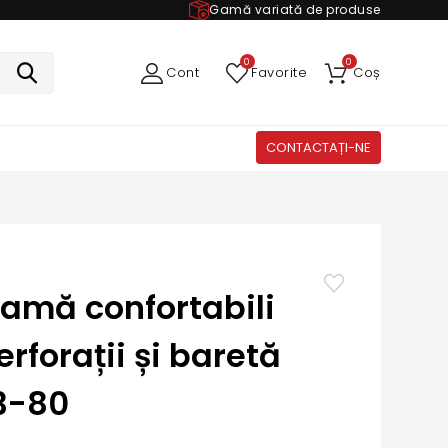
Gamă variată de produse
0
0
Cont
Favorite
Coș
CONTACTAȚI-NE
damă confortabili
erforații și baretă
3-80