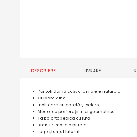
DESCRIERE
LIVRARE
Pantofi damă casual din piele naturală
Culoare albă
Închidere cu baretă și velcro
Model cu perforații mici geometrice
Talpa ortopedică cusută
Branțuri moi din burete
Logo ștanțat lateral