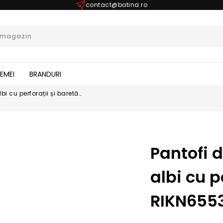
contact@botina.ro
FEMEI
BRANDURI
i cu perforații și baretă
Pantofi 
albi cu p
RIKN655