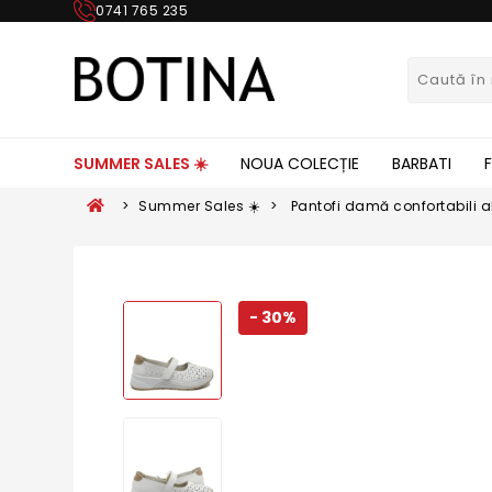
0741 765 235
SUMMER SALES ☀️
NOUA COLECȚIE
BARBATI
>
Summer Sales ☀️
>
Pantofi damă confortabili alb
RIKN6553-80
- 30%