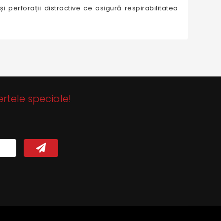
 perforații distractive ce asigură respirabilitatea
ertele speciale!