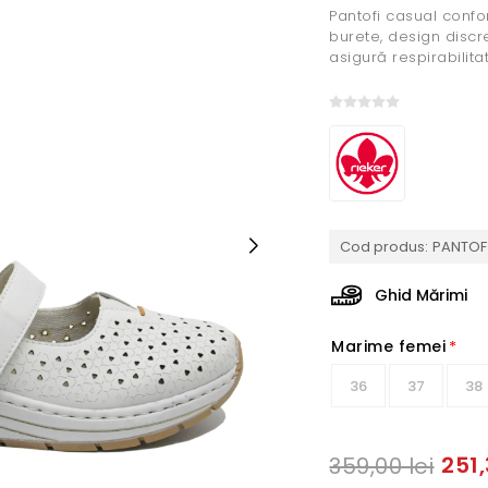
Pantofi casual confor
burete, design discre
asigură respirabilitat
Cod produs:
PANTOF 
Ghid Mărimi
Marime femei
*
36
37
38
251,
359,00 lei